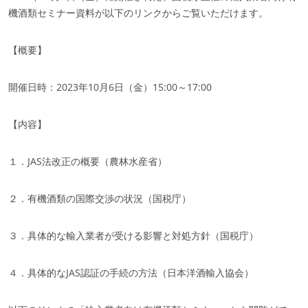
機酒類セミナー資料が以下のリンクからご覧いただけます。
【概要】
開催日時：2023年10月6日（金）15:00～17:00
【内容】
１．JAS法改正の概要（農林水産省）
エコサートの各部門
２．有機酒類の国際交渉の状況（国税庁）
農業・食品
化粧品
３．具体的な輸入業者が受ける影響と対処方針（国税庁）
テキスタイル
森林認証（日本未導入）
４．具体的なJAS認証の手続の方法（日本洋酒輸入協会）
ホームケア製品