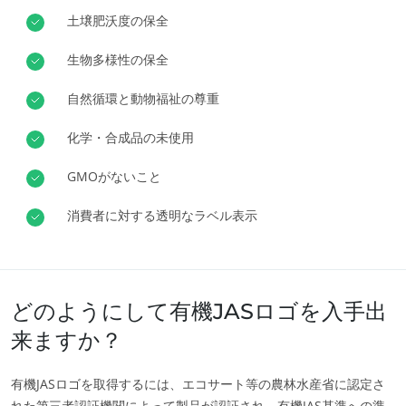
土壌肥沃度の保全
ヨーロッパ
生物多様性の保全
イタリア
(イタリア語)
スイス
(ドイツ語)
自然循環と動物福祉の尊重
スペイン
(スペイン語)
化学・合成品の未使用
セルビア
(セルビア語)
GMOがないこと
トルコ
(トルコ語)
消費者に対する透明なラベル表示
ドイツ
(ドイツ語)
フランス
(フランス語)
エコサート
ポルトガル
(ポルトガル語)
エコサートについて
どのようにして有機JASロゴを入手出
ルーマニア
(ルーマニア語)
ニュース
来ますか？
キャリア
有機JASロゴを取得するには、エコサート等の農林水産省に認定さ
れた第三者認証機関によって製品が認証され、有機JAS基準への準