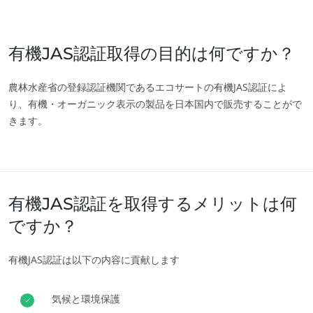
中国
(中国語)
日本
(日本語)
有機JAS認証取得の目的は何ですか？
韓国
(韓国語)
農林水産省の登録認証機関であるエコサートの有機JAS認証によ
アメリカ
り、有機・オーガニック表示の製品を日本国内で販売することがで
アメリカ合衆国
(英語)
きます。
アルゼンチン
(スペイン語)
カナダ
(フランス語)
カナダ
(英語)
有機JAS認証を取得するメリットは何
コロンビア
(スペイン語)
ですか？
チリ
(スペイン語)
ブラジル
(ポルトガル語)
有機JAS認証は以下の内容に貢献します
ペルー
(スペイン語)
気候と環境保護
メキシコ
(スペイン語)