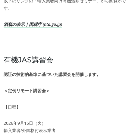
以下のリンクの「輸入業者向け有機酒類セミナー」から閲覧がで
丈夫な素材
す。
Inputs
酒類の表示｜国税庁 (nta.go.jp)
有機JAS講習会
認証の技術的基準に基づいた講習会を開催します。
＜定例リモート講習会＞
【日程】
2026年9月15日（火）
輸入業者/外国格付表示業者