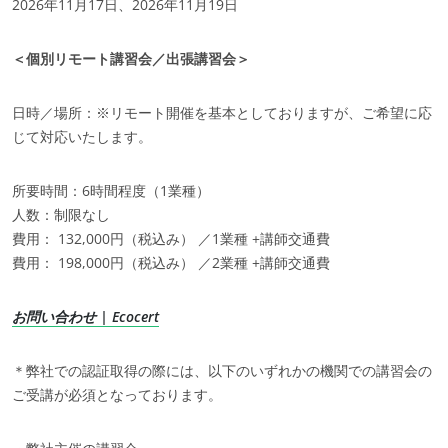
2026年11月17日、2026年11月19日
＜個別リモート講習会／出張講習会＞
日時／場所：※リモート開催を基本としておりますが、ご希望に応
エコサートの専門知識
じて対応いたします。
有機農業
所要時間：6時間程度（1業種）
フェアトレード（日本未導入）
人数：制限なし
サステイナブル農業（日本未導入）
費用： 132,000円（税込み） ／1業種 +講師交通費
品質とフードセーフティ（日本未導入）
費用： 198,000円（税込み） ／2業種 +講師交通費
企業の社会的責任: CSR（日本未導入）
お問い合わせ | Ecocert
生物多様性と気候変動（日本未導入）
環境に関する主張
＊弊社での認証取得の際には、以下のいずれかの機関での講習会の
ご受講が必須となっております。