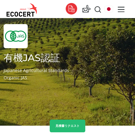
エコサートの提供する各種サービス
グローバル
認証
Global
(スペイン語)
トレーニング
有機JAS認証
Global
(フランス語)
コンサルティング
Global
(英語)
Japanese Agricultural Standards
Organic JAS
アフリカ
チュニジア
(フランス語)
南アフリカ
(英語)
アジア
インド
(英語)
見積書リクエスト