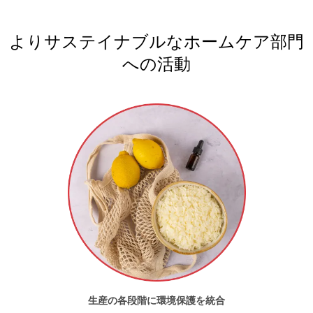
中国
(中国語)
日本
(日本語)
よりサステイナブルなホームケア部門
韓国
(韓国語)
への活動
アメリカ
アメリカ合衆国
(英語)
アルゼンチン
(スペイン語)
カナダ
(フランス語)
カナダ
(英語)
コロンビア
(スペイン語)
チリ
(スペイン語)
ブラジル
(ポルトガル語)
ペルー
(スペイン語)
生産の各段階に環境保護を統合
メキシコ
(スペイン語)