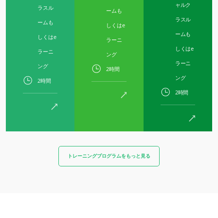
ャルク
ラスル
ームも
エコサートの各部門
ラスル
ームも
しくはe
農業・食品
ームも
しくはe
ラーニ
しくはe
化粧品
ラーニ
ング
ラーニ
テキスタイル
ング
2時間
ング
森林認証（日本未導入）
2時間
2時間
ホームケア製品
丈夫な素材
Inputs
トレーニングプログラムをもっと見る