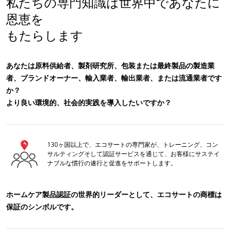
私たちの専門知識は世界中であなたに
恩恵を
もたらします
あなたは原料供給者、製剤研究所、包装または最終製品の製造業
者、ブランドオーナー、輸入業者、輸出業者、または流通業者です
か？
より良い環境的、社会的実践を導入したいですか？
130ヶ国以上で、エコサートの専門家が、トレーニング、コン
サルティングそして認証サービスを通じて、お客様にサステイ
ナブルな慣行の遂行と促進をサポートします。
当社のCSRへの取り組み
当社のサービスを通じて行動する
ホームケア製品認証の世界的リーダーとして、エコサートの商標は
保証のシンボルです。
チームとともに前進する
環境のために尽力する