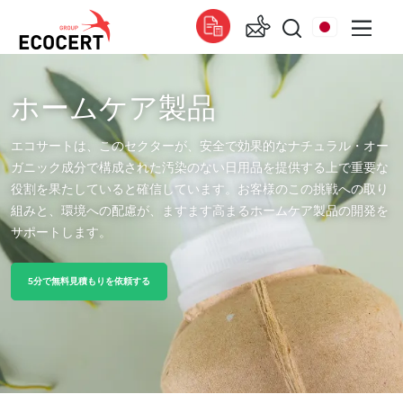
ホームケア製品
エコサートの提供する各種サービス
グローバル
認証
Global
(スペイン語)
エコサートは、このセクターが、安全で効果的なナチュラル・オー
トレーニング
Global
(フランス語)
ガニック成分で構成された汚染のない日用品を提供する上で重要な
役割を果たしていると確信しています。お客様のこの挑戦への取り
コンサルティング
Global
(英語)
組みと、環境への配慮が、ますます高まるホームケア製品の開発を
サポートします。
アフリカ
チュニジア
(フランス語)
5分で無料見積もりを依頼する
南アフリカ
(英語)
アジア
インド
(英語)