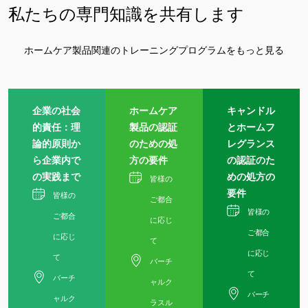
私たちの専門知識を共有します
ホームケア製品関連のトレーニングプログラムをもっと見る
企業の社会
ホームケア
キャンドル
的責任：理
製品の認証
とホームフ
論的原則か
のための処
レグランス
ら企業内で
方の要件
の認証のた
の実践まで
めの処方の
皆様の
要件
皆様の
ご都合
皆様の
ご都合
に応じ
ご都合
に応じ
て
に応じ
て
バーチ
て
バーチ
ャルク
バーチ
ャルク
ラスル