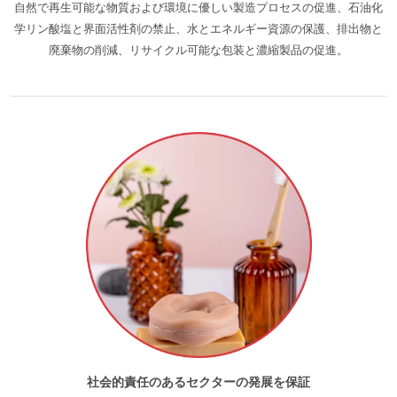
自然で再生可能な物質および環境に優しい製造プロセスの促進、石油化
学リン酸塩と界面活性剤の禁止、水とエネルギー資源の保護、排出物と
ヨーロッパ
廃棄物の削減、リサイクル可能な包装と濃縮製品の促進。
イタリア
(イタリア語)
スイス
(ドイツ語)
スペイン
(スペイン語)
セルビア
(セルビア語)
トルコ
(トルコ語)
ドイツ
(ドイツ語)
フランス
(フランス語)
ポルトガル
(ポルトガル語)
ルーマニア
(ルーマニア語)
社会的責任のあるセクターの発展を保証