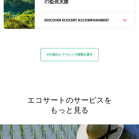
の監視支援
結果
天然塗料3種の発売
DISCOVER ECOCERT ACCOMPANIMENT
サステナビリティプログラムの目的を達成す
るためにグループを導く
原材料生産チェー
ンの分析と、社会・環境パフォーマンス指標
(KPI)の評価とモニタリングに最適な戦略の定
その他のレファレンス情報を探す
義 *持続可能な生産と価値の分配方法に向け
てすべてのセクタープレーヤーのコミットメ
ントを確保するために、マルチパーティ契約
の実施をサポート
エコサートの専門知識
結果
有機農業
エコサートのサービスを
毎年39の業績指標評価。10のマルチパーテ
フェアトレード（日本未導入）
もっと見る
ィ契約の署名に関する支援
サステイナブル農業（日本未導入）
品質とフードセーフティ（日本未導入）
企業の社会的責任: CSR（日本未導入）