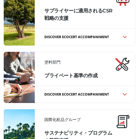
サプライヤーに適用されるCSR
戦略の支援
DISCOVER ECOCERT ACCOMPANIMENT
サプライヤーのシステムとCSR評価ツールの
SWOT分析
主要部門(購買、品質保証、CSR)
塗料部門
へのドキュメントレビューとインタビュー
責任調達方針を強化するための戦略的分野の
プライベート基準の作成
特定
確立されたシステムの性能に関する合
成レポート *社会的、環境的、ガバナンス上
のリスクを防止するために、注意義務を考慮
DISCOVER ECOCERT ACCOMPANIMENT
した行動提案
塗料分野における国際的なグループの良い慣
結果
行の促進への支援
この市場で目立つために
グループの主要顧客によるサプライヤーCSR
国際化粧品グループ
推進される会社の良い製剤と生産慣行の識別
戦略の検証
*検査基準と指標を持つ民間規格の作成、お
サステナビリティ・プログラム
よび第三者監査システムの作成