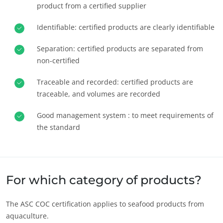
product from a certified supplier
Europa
Identifiable: certified products are clearly identifiable
Alemanha
(alemão)
Espanha
(espanhol)
Separation: certified products are separated from
non-certified
França
(francês)
Itália
(italiano)
Traceable and recorded: certified products are
traceable, and volumes are recorded
Portugal
(português)
Roménia
(romeno)
Good management system : to meet requirements of
the standard
Suíça
(alemão)
Sérvia
(sérvio)
Turquia
(turco)
For which category of products?
The ASC COC certification applies to seafood products from
aquaculture.
OS NOSSOS COMPROMISSOS DE RSE