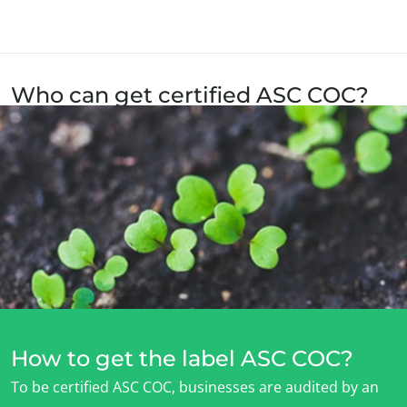
Agir através dos nossos serviços
Progressar com as nossas equipas
Investir no nosso ambiente
Who can get certified ASC COC?
Inovar com o nosso ecossistema
Seafood processors, retail and foodservice companies can be
certified ASC COC.
How to get the label ASC COC?
To be certified ASC COC, businesses are audited by an