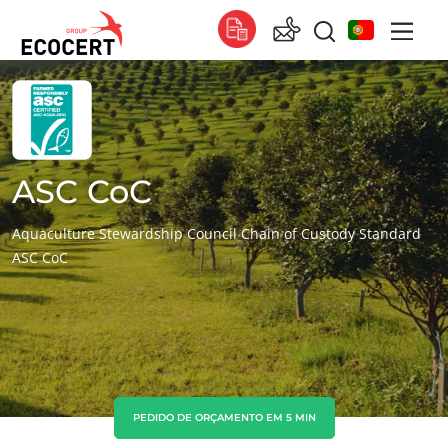
OS NOSSOS SERVIÇOS
Global
Certificação
Global
(espanhol)
Formação
Global
(francês)
ASC CoC
Consultoria
Global
(inglês)
Aquaculture Stewardship Council Chain of Custody Standard
ASC CoC
África
Tunísia
(francês)
África do Sul
(inglês)
Ásia
China
(chinês)
PEDIDO DE ORÇAMENTO EM 5 MIN
Coreia do Sul
(coreano)