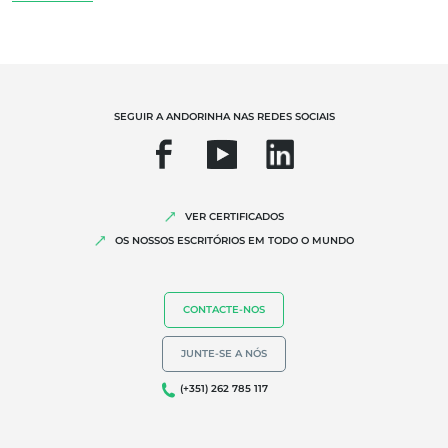
OS NOSSOS SERVIÇOS ESPECIALIZADOS
Agricultura biológica
Comércio Justo
SEGUIR A ANDORINHA NAS REDES SOCIAIS
Agricultura sustentável
Qualidade e segurança alimentar
Responsabilidade Social Empresarial
VER CERTIFICADOS
Biodiversidade e alterações climáticas
OS NOSSOS ESCRITÓRIOS EM TODO O MUNDO
Declarações ambientais
CONTACTE-NOS
JUNTE-SE A NÓS
(+351) 262 785 117