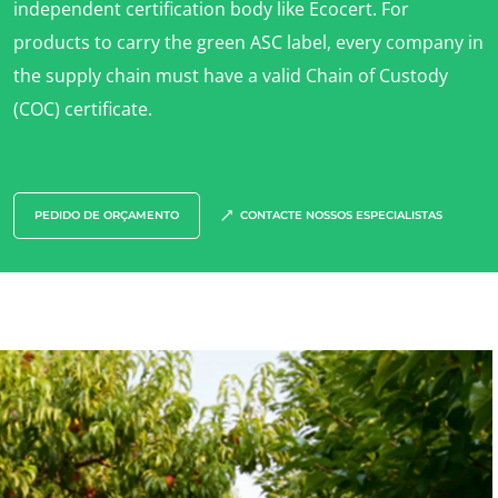
independent certification body like Ecocert. For
products to carry the green ASC label, every company in
the supply chain must have a valid Chain of Custody
(COC) certificate.
OS NOSSOS SECTORES DE ACTIVIDADE
PEDIDO DE ORÇAMENTO
CONTACTE NOSSOS ESPECIALISTAS
Agro-alimentar
Cosméticos
Têxteis
Florestas
Produtos para cuidados do lar
Materiais duradouros
Inputs