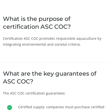
Japão
(japonês)
Índia
(inglês)
What is the purpose of
certification ASC COC?
América
Argentina
(espanhol)
Certification ASC COC promotes responsible aquaculture by
integrating environmental and societal criteria.
Brasil
(português)
Canadá
(francês)
Canadá
(inglês)
ECOCERT
Chile
(espanhol)
What are the key guarantees of
Sobre nós
Colômbia
(espanhol)
ASC COC?
Notícias
Estados Unidos
(inglês)
Carreiras
The ASC COC certification guarantees:
México
(espanhol)
Peru
(espanhol)
Certified supply: companies must purchase certified