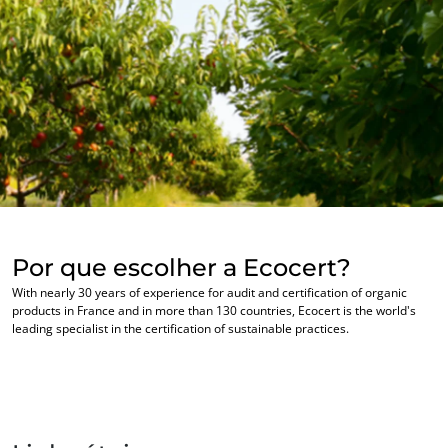
OS NOSSOS SECTORES DE ACTIVIDADE
Agro-alimentar
Cosméticos
Têxteis
Florestas
Produtos para cuidados do lar
Materiais duradouros
Inputs
Por que escolher a Ecocert?
With nearly 30 years of experience for audit and certification of organic
products in France and in more than 130 countries, Ecocert is the world's
leading specialist in the certification of sustainable practices.