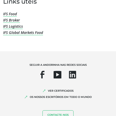
Links úteis
IFS Food
IFS Broker
IFS Logistics
IFS Global Markets Food
OS NOSSOS SERVIÇOS ESPECIALIZADOS
SEGUIR A ANDORINHA NAS REDES SOCIAIS
Agricultura biológica
Comércio Justo
Agricultura sustentável
VER CERTIFICADOS
Qualidade e segurança alimentar
OS NOSSOS ESCRITÓRIOS EM TODO O MUNDO
Responsabilidade Social Empresarial
Biodiversidade e alterações climáticas
CONTACTE-NOS