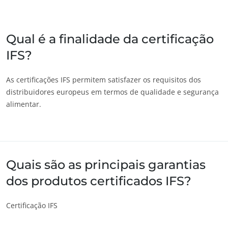
Japão
(japonês)
Índia
(inglês)
Qual é a finalidade da certificação
IFS?
América
Argentina
(espanhol)
As certificações IFS permitem satisfazer os requisitos dos
distribuidores europeus em termos de qualidade e segurança
Brasil
(português)
alimentar.
ECOCERT
Canadá
(francês)
Sobre nós
Canadá
(inglês)
Notícias
Chile
(espanhol)
Carreiras
Quais são as principais garantias
Colômbia
(espanhol)
dos produtos certificados IFS?
Estados Unidos
(inglês)
México
(espanhol)
Certificação IFS
Peru
(espanhol)