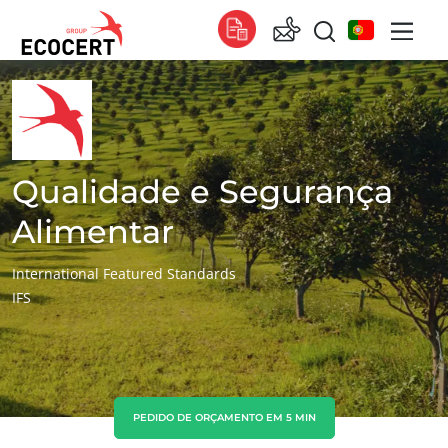
OS NOSSOS SERVIÇOS
Global
Certificação
Global
(espanhol)
Formação
Global
(francês)
Qualidade e Segurança
Consultoria
Global
(inglês)
Alimentar
África
International Featured Standards
IFS
Tunísia
(francês)
África do Sul
(inglês)
Ásia
China
(chinês)
PEDIDO DE ORÇAMENTO EM 5 MIN
Coreia do Sul
(coreano)