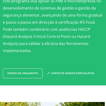
Inovar com o nosso ecossistema
Este programa visa apoiar as PME e microempresas no
desenvolvimento de sistemas de gestão e gestão da
segurança alimentar, avançando de uma forma gradual
e passo a passo em direcção à certificação IFS Food.
Pode também combiná-lo com auditorias HACCP
(Hazard Analysis Critical Control Point ou Hazard
Analysis) para validar a eficácia das ferramentas
implementadas.
PEDIDO DE ORÇAMENTO
CONTACTE NOSSOS ESPECIALISTAS