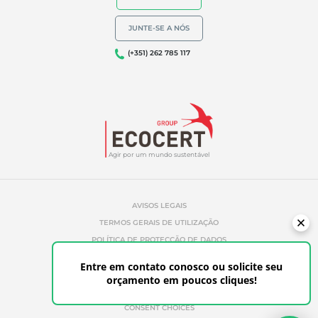
Declarações ambientais
JUNTE-SE A NÓS
(+351) 262 785 117
Agir por um mundo sustentável
AVISOS LEGAIS
TERMOS GERAIS DE UTILIZAÇÃO
POLÍTICA DE PROTECÇÃO DE DADOS
POLÍTICA DE GESTÃO DE COOKIES
Entre em contato conosco ou solicite seu
REFERÊNCIAS NÃO AUTORIZADAS
orçamento em poucos cliques!
ETHICS & ALERTS
CONSENT CHOICES