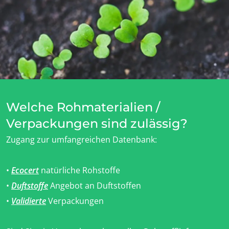
Welche Rohmaterialien /
Verpackungen sind zulässig?
Zugang zur umfangreichen Datenbank:
UNSERE GESCHÄFTSBEREICHE
•
Ecocert
natürliche Rohstoffe
Agri-Food
•
Duftstoffe
Angebot an Duftstoffen
Kosmetik
•
Validierte
Verpackungen
Textil