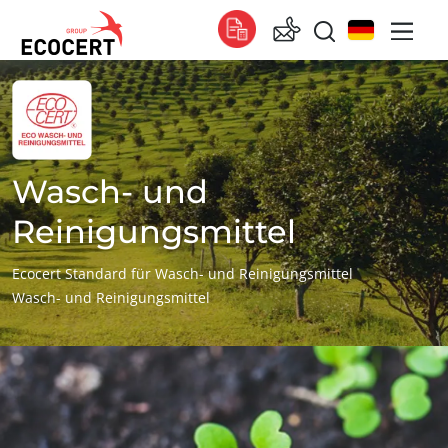
UNSERE SERVICES
Global
Zertifizierung
Global
(Englisch)
Global
(Französisch)
Wasch- und
Global
(Spanisch)
Reinigungsmittel
Afrika
Ecocert Standard für Wasch- und Reinigungsmittel
Wasch- und Reinigungsmittel
Südafrika
(Englisch)
Tunesien
(Französisch)
Asien
China
(Chinesisch)
ANGEBOTSANFRAGE IN 5 MINUTEN
Indien
(Englisch)