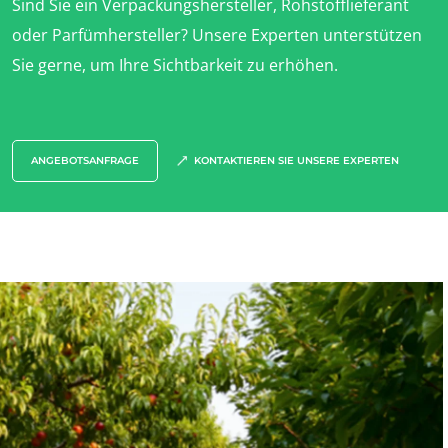
Sind Sie ein Verpackungshersteller, Rohstofflieferant
Wald und Holz
oder Parfümhersteller? Unsere Experten unterstützen
Haushaltsprodukte
Sie gerne, um Ihre Sichtbarkeit zu erhöhen.
Nachhaltige Materialien
Inputs
ANGEBOTSANFRAGE
KONTAKTIEREN SIE UNSERE EXPERTEN