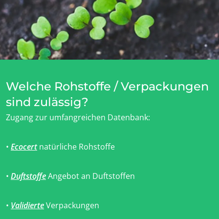
Japan
(Japanisch)
Südkorea
(Koreanisch)
Amerika
Argentinien
(Spanisch)
Welche Rohstoffe / Verpackungen
Brasilien
(Portugiesisch)
sind zulässig?
Chile
(Spanisch)
Zugang zur umfangreichen Datenbank:
Kanada
(Englisch)
Kanada
(Französisch)
•
Ecocert
natürliche Rohstoffe
Kolumbien
(Spanisch)
Mexiko
(Spanisch)
•
Duftstoffe
Angebot an Duftstoffen
Peru
(Spanisch)
Vereinigte
•
Validierte
Verpackungen
(Englisch)
Staaten