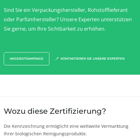
Europa
Sind Sie ein Verpackungshersteller, Rohstofflieferant
Deutschland
(Deutsch)
oder Parfümhersteller? Unsere Experten unterstützen
Sie gerne, um Ihre Sichtbarkeit zu erhöhen.
Frankreich
(Französisch)
Italien
(Italienisch)
ECOCERT
Portugal
(Portugiesisch)
Über uns
ANGEBOTSANFRAGE
KONTAKTIEREN SIE UNSERE EXPERTEN
Aktuelles
Rumänien
(Rumänisch)
Karriere
Schweiz
(Deutsch)
Serbien
(Serbisch)
Spanien
(Spanisch)
Türkei
(Türkisch)
Wozu diese Zertifizierung?
Die Kennzeichnung ermöglicht eine weltweite Vermarktung
Ihrer biologischen Reinigungsprodukte.