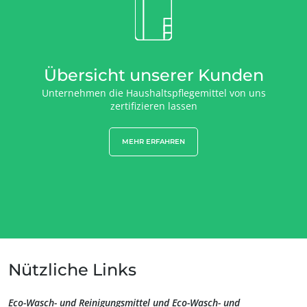
UNSERE KOMPETENZEN
Übersicht unserer Kunden
Bio-Landwirtschaft
Unternehmen die Haushaltspflegemittel von uns
Fairer Handel
zertifizieren lassen
Nachhaltige Landwirtschaft
MEHR ERFAHREN
Qualität und Lebensmittelsicherheit
Soziale Unternehmensverantwortung (CSR)
Biodiversität und Klimawandel
Umweltbezogene Angaben
Nützliche Links
Eco-Wasch- und Reinigungsmittel und Eco-Wasch- und