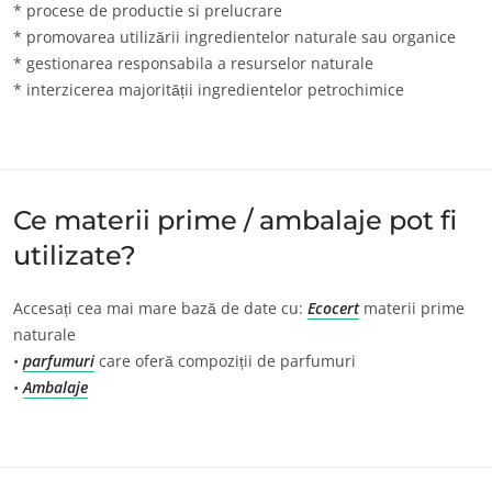
* procese de productie si prelucrare
Europa
* promovarea utilizării ingredientelor naturale sau organice
* gestionarea responsabila a resurselor naturale
Elveția
(germană)
* interzicerea majorității ingredientelor petrochimice
Franța
(franceză)
Germania
(germană)
Italia
(italiană)
Portugalia
(portugheză)
Ce materii prime / ambalaje pot fi
utilizate?
România
(română)
Serbia
(sârbă)
Accesați cea mai mare bază de date cu:
Ecocert
materii prime
Spania
(spaniolă)
naturale
•
parfumuri
care oferă compoziții de parfumuri
Turcia
(turcă)
•
Ambalaje
ANGAJAMENTELE NOASTRE ÎN MATERIE DE CSR
Acționează prin serviciile noastre