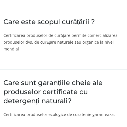
India
(engleză)
Japonia
(japoneză)
Care este scopul curățării ?
America
Certificarea produselor de curățare permite comercializarea
produselor dvs. de curățare naturale sau organice la nivel
Argentina
(spaniolă)
mondial
Brazilia
(portugheză)
Canada
(engleză)
Canada
(franceză)
ECOCERT
Care sunt garanțiile cheie ale
Chile
(spaniolă)
Despre noi
produselor certificate cu
Știri/Noutăți
Columbia
(spaniolă)
detergenți naturali?
Cariere
Mexic
(spaniolă)
Peru
(spaniolă)
Certificarea produselor ecologice de curatenie garanteaza:
Statele Unite ale
(engleză)
Americii