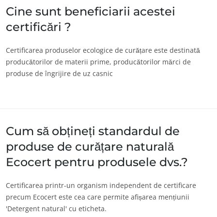
Progresul împreună cu echipele noastre
Cine sunt beneficiarii acestei
Implică-te pentru mediul nostru
certificări ?
Inovare cu ecosistemul nostru
Certificarea produselor ecologice de curățare este destinată
producătorilor de materii prime, producătorilor mărci de
produse de îngrijire de uz casnic
Cum să obțineți standardul de
produse de curățare naturală
Ecocert pentru produsele dvs.?
Certificarea printr-un organism independent de certificare
precum Ecocert este cea care permite afișarea mențiunii
'Detergent natural' cu eticheta.