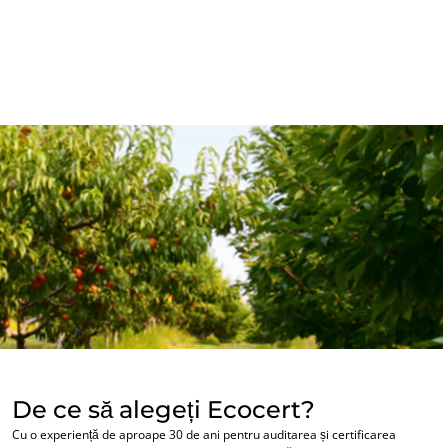
SECTOARELE NOASTRE DE ACTIVITATE
Produse agroalimentare
Cosmetice
Textile
Silvicultură
Produse de îngrijire casnică
Materiale durabile
Inputs
De ce să alegeți Ecocert?
Cu o experiență de aproape 30 de ani pentru auditarea și certificarea