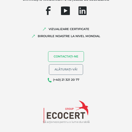
Comerț echitabil
Agricultură durabilă
Siguranța și calitatea alimentelor
VIZUALIZARE CERTIFICATE
Responsabilitate socială corporativă
BIROURILE NOASTRE LA NIVEL MONDIAL
Biodiversitatea și schimbările climatice
Declarații de mediu
CONTACTAȚI-NE
ALĂTURAȚI-VĂ!
(+40) 21 321 20 77
Să acționeze pentru o lume durabilă