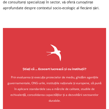
de consultanți specializați în sector, vă oferă cunoștințe
aprofundate despre contextul socio-ecologic al fiecărei țări.
Știați că ... Ecocert lucrează și cu instituții?
Prin evaluarea și execuția proiectelor de mediu, ghidăm agențiile
guvernamentale, ONG-urile, instituțiile naționale și europene, să pună
în aplicare standardele sau a mărcile de calitate, studiile de
echivalență, consolidarea capacităților și a dezvoltării sectoarelor
durabile.