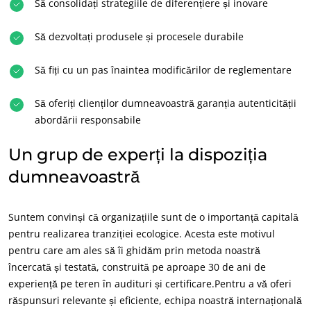
Să consolidați strategiile de diferențiere și inovare
Să dezvoltați produsele și procesele durabile
Să fiți cu un pas înaintea modificărilor de reglementare
Să oferiți clienților dumneavoastră garanția autenticității
abordării responsabile
SECTOARELE NOASTRE DE ACTIVITATE
Un grup de experți la dispoziția
Produse agroalimentare
dumneavoastră
Cosmetice
Textile
Suntem convinși că organizațiile sunt de o importanță capitală
Silvicultură
pentru realizarea tranziției ecologice. Acesta este motivul
Produse de îngrijire casnică
pentru care am ales să îi ghidăm prin metoda noastră
Materiale durabile
încercată și testată, construită pe aproape 30 de ani de
experiență pe teren în audituri și certificare.Pentru a vă oferi
Inputs
răspunsuri relevante și eficiente, echipa noastră internațională