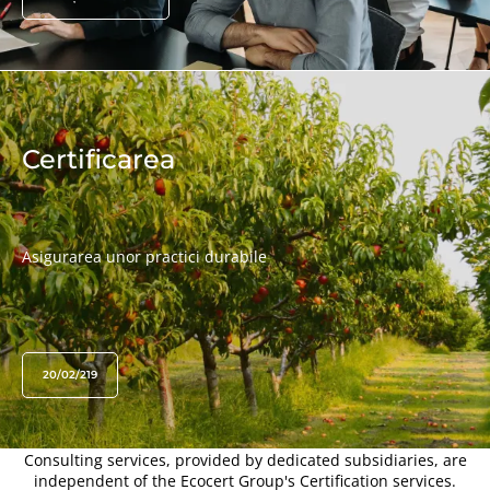
EXPERTIZA NOASTRĂ
Agricultură ecologică
Comerț echitabil
Agricultură durabilă
Certificarea
Siguranța și calitatea alimentelor
Responsabilitate socială corporativă
Biodiversitatea și schimbările climatice
Asigurarea unor practici durabile
Declarații de mediu
20/02/219
Consulting services, provided by dedicated subsidiaries, are
independent of the Ecocert Group's Certification services.