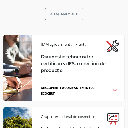
AFLAȚI MAI MULTE
IMM agroalimentar, Franța
Diagnostic tehnic către
certificarea IFS a unei linii de
producție
DESCOPERIȚI ACOMPANIEMENTUL
ECOCERT
Analiza practicilor de afaceri ale unei
companii specializate în prelucrarea
Grup internațional de cosmetice
fructelor