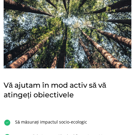
implementat pentru a facilita lansarea
unei linii de produse cosmetice organice
Raport cu un plan de acțiuni corective
REZULTATUL
Lansarea a 5 referințe cosmetice organice
Vă ajutam în mod activ să vă
atingeți obiectivele
Să măsurați impactul socio-ecologic