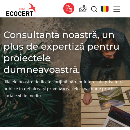
Consultanța noastră, un
SERVICIILE NOASTRE
Global
Certificare
Global
(engleză)
plus de expertiză pentru
Formare
Global
(franceză)
proiectele
Consultanță
Global
(spaniolă)
dumneavoastră.
Africa
filialele noastre dedicate sprijină părților interesate private și
Africa de Sud
(engleză)
publice în definirea și promovarea celor mai bune practici
sociale și de mediu.
Tunisia
(franceză)
Asia
China
(chineză)
Coreea de Sud
(coreeană)