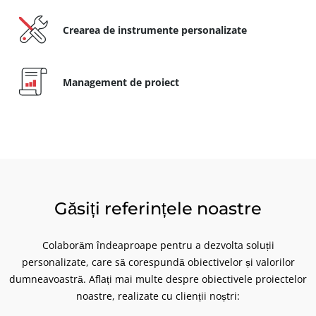
Europa
Crearea de instrumente personalizate
Elveția
(germană)
Franța
(franceză)
Management de proiect
Germania
(germană)
Italia
(italiană)
Portugalia
(portugheză)
România
(română)
Serbia
(sârbă)
ECOCERT
Găsiți referințele noastre
Spania
(spaniolă)
Despre noi
Turcia
(turcă)
Știri/Noutăți
Colaborăm îndeaproape pentru a dezvolta soluții
personalizate, care să corespundă obiectivelor și valorilor
Cariere
dumneavoastră. Aflați mai multe despre obiectivele proiectelor
noastre, realizate cu clienții noștri: