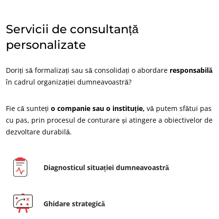
India
(engleză)
Servicii de consultanță
Japonia
(japoneză)
personalizate
America
Doriți să formalizați sau să consolidați o abordare
responsabilă
Argentina
(spaniolă)
în cadrul organizației dumneavoastră?
Brazilia
(portugheză)
Canada
(engleză)
Fie că sunteți
o companie sau o instituție,
vă putem sfătui pas
cu pas, prin procesul de conturare și atingere a obiectivelor de
Canada
(franceză)
dezvoltare durabilă.
Chile
(spaniolă)
Columbia
(spaniolă)
Diagnosticul situației dumneavoastră
Mexic
(spaniolă)
Peru
(spaniolă)
Ghidare strategică
Statele Unite ale
(engleză)
Americii