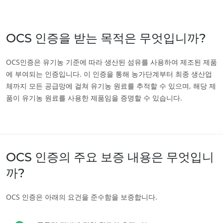
인도
(영어)
일본
(일본어)
OCS 인증을 받는 목적은 무엇입니까?
중국
(중국어)
OCS인증은 유기농 기준에 따라 생산된 섬유를 사용하여 제조된 제품
미국
에 부여되는 인증입니다. 이 인증을 통해 농가단계부터 최종 생산업
멕시코
(스페인어)
체까지 모든 공급망에 걸쳐 유기농 원료를 추적할 수 있으며, 해당 제
ECOCERT
미국
(영어)
품이 유기농 원료를 사용한 제품임을 증명할 수 있습니다.
Ecocert에 대하여
브라질
(포르투갈어)
News
아르헨티나
(스페인어)
Careers
칠레
(스페인어)
OCS 인증의 주요 보증 내용은 무엇입니
캐나다
(영어)
까?
캐나다
(프랑스어)
OCS 인증은 아래의 요건을 준수함을 보증합니다.
콜롬비아
(스페인어)
페루
(스페인어)