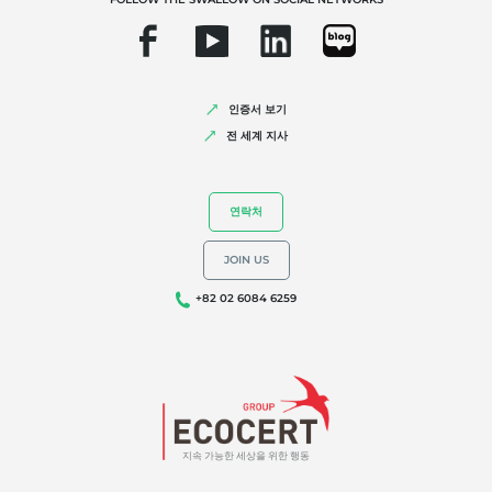
우리의 전문성
유기농
인증서 보기
공정 무역
전 세계 지사
지속가능한 농업
품질과 식품안전
연락처
기업의 사회적 책임
생물다양성과 기후변화
JOIN US
환경 관련 주장
+82 02 6084 6259
지속 가능한 세상을 위한 행동