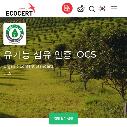
서비스
글로벌
인증
Global
(스페인어)
교육
유기농 섬유 인증_OCS
Global
(영어)
컨설팅
Global
(프랑스어)
Organic Content Standard
Verification
OCS
아프리카
남아프리카
(영어)
튀니지
(프랑스어)
아시아
대한민국
(한국어)
간편 견적 신청