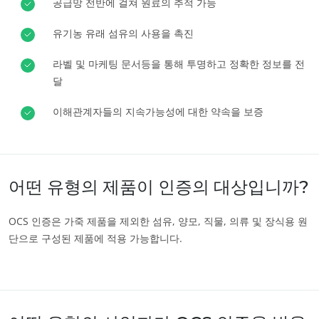
공급망 전반에 걸쳐 원료의 추적 가능
유럽
유기농 유래 섬유의 사용을 촉진
독일
(독일어)
라벨 및 마케팅 문서등을 통해 투명하고 정확한 정보를 전
루마니아
(루마니아어)
달
세르비아
(세르비아어)
이해관계자들의 지속가능성에 대한 약속을 보증
스위스
(독일어)
스페인
(스페인어)
우리의 사회적 책임(CSR) 약속
이탈리아
(이탈리아어)
어떤 유형의 제품이 인증의 대상입니까?
튀르키예
(튀르키예어)
서비스를 통한 실천
우리 팀과 함께 성장하기
포르투갈
(포르투갈어)
OCS 인증은 가죽 제품을 제외한 섬유, 양모, 직물, 의류 및 장식용 원
단으로 구성된 제품에 적용 가능합니다.
환경을 위한 헌신
프랑스
(프랑스어)
우리 생태계와 함께 혁신하기