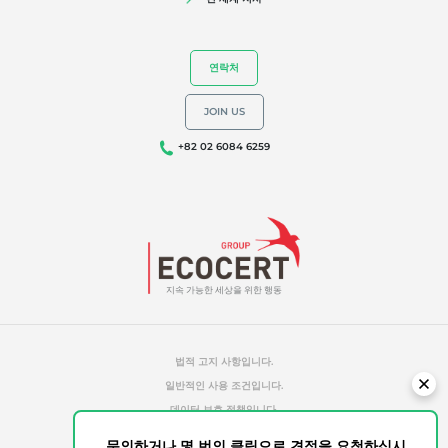
홈케어-제품
유럽
내구성 있는 소재
독일
(독일어)
연락처
Inputs
루마니아
(루마니아어)
JOIN US
세르비아
(세르비아어)
+82 02 6084 6259
스위스
(독일어)
우리의 전문성
스페인
(스페인어)
유기농
이탈리아
(이탈리아어)
공정 무역
튀르키예
(튀르키예어)
지속 가능한 세상을 위한 행동
지속가능한 농업
포르투갈
(포르투갈어)
품질과 식품안전
프랑스
(프랑스어)
기업의 사회적 책임
법적 고지 사항입니다.
일반적인 사용 조건입니다.
생물다양성과 기후변화
데이터 보호 정책입니다.
환경 관련 주장
쿠키 관리 정책입니다.
문의하거나 몇 번의 클릭으로 견적을 요청하십시