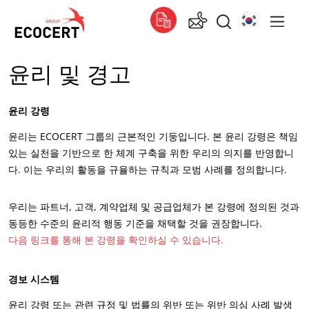
윤리 및 경고
서비스
글로벌
인증
Global
(스페인어)
윤리 강령
교육
Global
(영어)
윤리는 ECOCERT 그룹의 근본적인 기둥입니다. 본 윤리 강령은 책임
컨설팅
Global
(프랑스어)
있는 실천을 기반으로 한 체계 구축을 위한 우리의 의지를 반영합니
다. 이는 우리의 활동을 규율하는 규칙과 모범 사례를 정의합니다.
아프리카
우리는 파트너, 고객, 계약업체 및 공급업체가 본 강령에 정의된 것과
남아프리카
(영어)
ECOCERT
동등한 수준의 윤리적 행동 기준을 채택할 것을 권장합니다.
튀니지
(프랑스어)
다음 링크를 통해 본 강령을 확인하실 수 있습니다.
Ecocert에 대하여
News
아시아
경보 시스템
Careers
대한민국
(한국어)
윤리 강령 또는 관련 규정 및 법률의 위반 또는 위반 의심 사례 발생