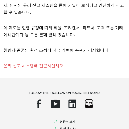
인도
(영어)
시, 당사의 윤리 신고 시스템을 통해 기밀이 보장되고 안전하게 신고
일본
(일본어)
할 수 있습니다.
중국
(중국어)
우리의 사회적 책임(CSR) 약속
이 제도는 현행 규정에 따라 직원, 프리랜서, 파트너, 고객 또는 기타
서비스를 통한 실천
이해관계자 등 모든 분께 열려 있습니다.
미국
우리 팀과 함께 성장하기
멕시코
(스페인어)
청렴과 존중의 환경 조성에 적극 기여해 주셔서 감사합니다.
환경을 위한 헌신
미국
(영어)
우리 생태계와 함께 혁신하기
윤리 신고 시스템에 접근하십시오
브라질
(포르투갈어)
아르헨티나
(스페인어)
칠레
(스페인어)
사업 부문
FOLLOW THE SWALLOW ON SOCIAL NETWORKS
캐나다
(영어)
농식품
캐나다
(프랑스어)
화장품
콜롬비아
(스페인어)
섬유
인증서 보기
페루
(스페인어)
임업
전 세계 지사