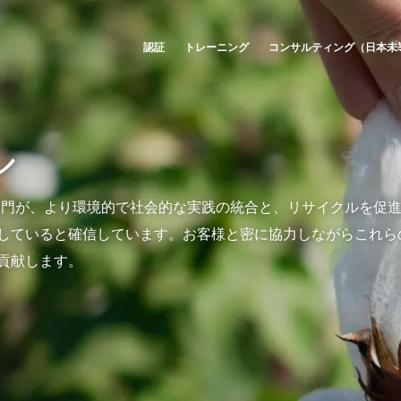
認証
トレーニング
コンサルティング（日本未
グローバル
アメリカ
当社のCSRへの取り組み
エコサートの各部門
ル
Global
(スペイン語)
アメリカ合衆国
(英語)
て
当社のサービスを通じて行動する
農業・食品
Global
(フランス語)
アルゼンチン
(スペイン語)
チームとともに前進する
化粧品
部門が、より環境的で社会的な実践の統合と、リサイクルを促
Global
(英語)
カナダ
(フランス語)
環境のために尽力する
テキスタイル
していると確信しています。お客様と密に協力しながらこれら
カナダ
(英語)
当社のエコシステムによる革新
森林認証（日本未導入
貢献します。
アフリカ
コロンビア
(スペイン語)
ホームケア製品
チュニジア
(フランス語)
チリ
(スペイン語)
丈夫な素材
南アフリカ
(英語)
ブラジル
Inputs
(ポルトガル語)
ペルー
(スペイン語)
アジア
インド
(英語)
メキシコ
(スペイン語)