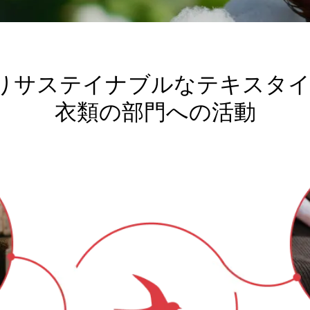
中国
(中国語)
日本
(日本語)
韓国
(韓国語)
りサステイナブルなテキスタイ
衣類の部門への活動