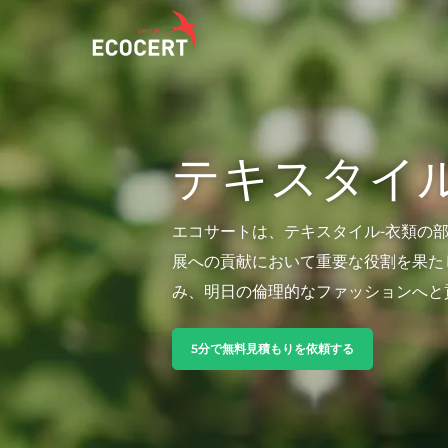
エコサートの提供する各種サービス
エコサート
テキスタイ
認証
エコサートについ
トレーニング
ニュース
エコサートは、テキスタイル-衣類の
コンサルティング
キャリア
展への貢献において重要な役割を果た
み、明日の倫理的なファッションへと
5分で無料見積もりを依頼する