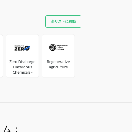
全リストに移動
Zero Discharge
Regenerative
Hazardous
agriculture
Chemicals -
Fashion &
Footwear
industry
ラム：