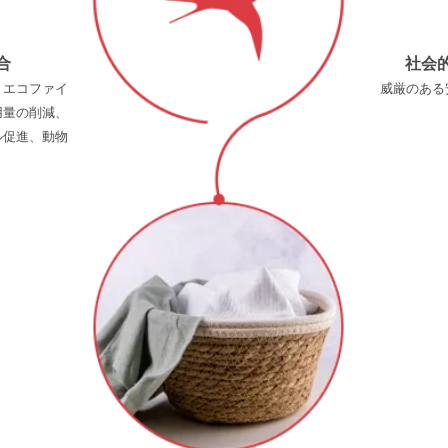
合
社会
・エコファイ
威厳のある
用量の削減、
ル促進、動物