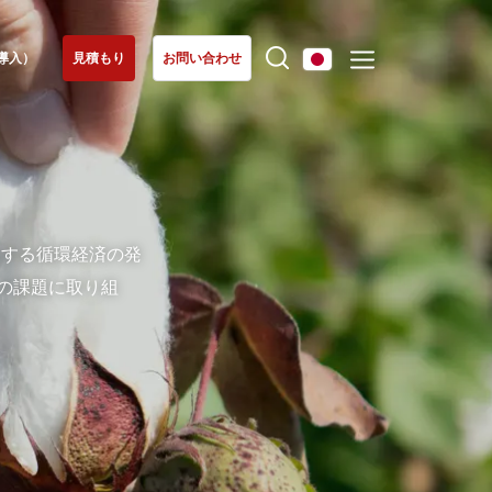
導入）
見積もり
お問い合わせ
ヨーロッパ
エコサートの専門知識
イタリア
(イタリア語)
有機農業
スイス
(ドイツ語)
フェアトレード（日本未導入）
進する循環経済の発
スペイン
(スペイン語)
サステイナブル農業（日本未導入）
の課題に取り組
セルビア
(セルビア語)
）
品質とフードセーフティ（日本未導入）
トルコ
(トルコ語)
企業の社会的責任: CSR（日本未導入）
ドイツ
(ドイツ語)
生物多様性と気候変動（日本未導入）
フランス
環境に関する主張
(フランス語)
ポルトガル
(ポルトガル語)
ルーマニア
(ルーマニア語)