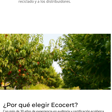
reciclado y a los distribuidores.
NUESTROS SECTORES COMERCIALES
Agroalimentario
Cosméticos
Textiles
Forestal
Productos del hogar
Materiales sostenibles
Insumos
¿Por qué elegir Ecocert?
Con más de 30 años de experiencia en auditoría y certificación ecológica