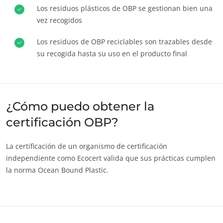
Los residuos plásticos de OBP se gestionan bien una
Europa
Noticias
vez recogidos
Alemania
(alemán)
Carreras
Los residuos de OBP reciclables son trazables desde
España
(español)
su recogida hasta su uso en el producto final
Francia
(francés)
Italia
(italiano)
Portugal
(portugués)
¿Cómo puedo obtener la
Rumanía
(rumano)
certificación OBP?
Serbia
(serbio)
La certificación de un organismo de certificación
Suiza
(alemán)
independiente como Ecocert valida que sus prácticas cumplen
Turquía
(turco)
la norma Ocean Bound Plastic.