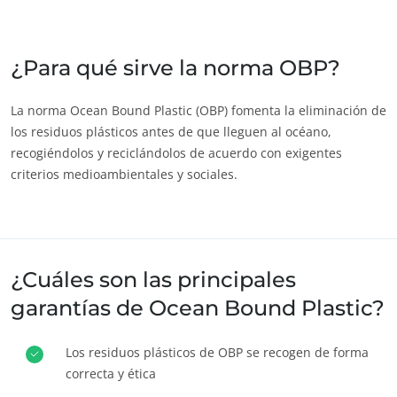
India
(inglés)
Japón
(japonés)
¿Para qué sirve la norma OBP?
America
La norma Ocean Bound Plastic (OBP) fomenta la eliminación de
los residuos plásticos antes de que lleguen al océano,
Argentina
(español)
recogiéndolos y reciclándolos de acuerdo con exigentes
Brasil
(portugués)
criterios medioambientales y sociales.
Canadá
(francés)
Canadá
(inglés)
Chile
(español)
¿Cuáles son las principales
Colombia
(español)
garantías de Ocean Bound Plastic?
Estados Unidos
(inglés)
México
(español)
Los residuos plásticos de OBP se recogen de forma
ECOCERT
correcta y ética
Perú
(español)
¿Quiénes somos?