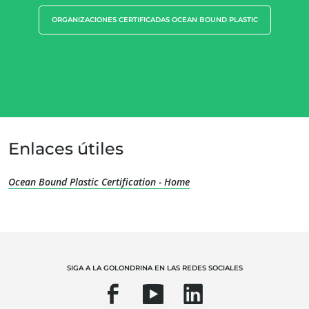
ORGANIZACIONES CERTIFICADAS OCEAN BOUND PLASTIC
NUESTRA EXPERIENCIA
Agricultura ecológica
Comercio justo
Enlaces útiles
Agricultura sostenible
Calidad y seguridad alimentaria
Ocean Bound Plastic Certification - Home
Responsabilidad social corporativa
Biodiversidad y cambio climático
Alegaciones medioambientales
SIGA A LA GOLONDRINA EN LAS REDES SOCIALES