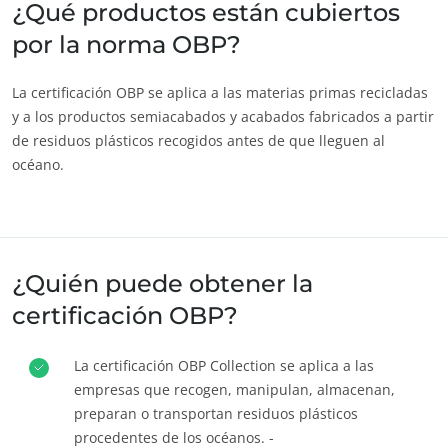
¿Qué productos están cubiertos
por la norma OBP?
La certificación OBP se aplica a las materias primas recicladas
y a los productos semiacabados y acabados fabricados a partir
de residuos plásticos recogidos antes de que lleguen al
océano.
NUESTROS COMPROMISOS RSE
¿Quién puede obtener la
Actuar a través de nuestros servicios
certificación OBP?
Avanzar con nuestros equipos
Comprometerse con nuestro medio ambiente
La certificación OBP Collection se aplica a las
empresas que recogen, manipulan, almacenan,
Innovar con nuestro ecosistema
preparan o transportan residuos plásticos
procedentes de los océanos. -