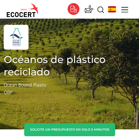
NUESTROS SERVICIOS
Global
Certificación
Global
(español)
Formación
Global
(francés)
Océanos de plástico
Consultoría
Global
(inglés)
reciclado
África
Ocean Bound Plastic
OBP
Sudáfrica
(inglés)
Túnez
(francés)
Asia
China
(chino)
SOLICITE UN PRESUPUESTO EN SOLO 5 MINUTOS
Corea del Sur
(coreano)