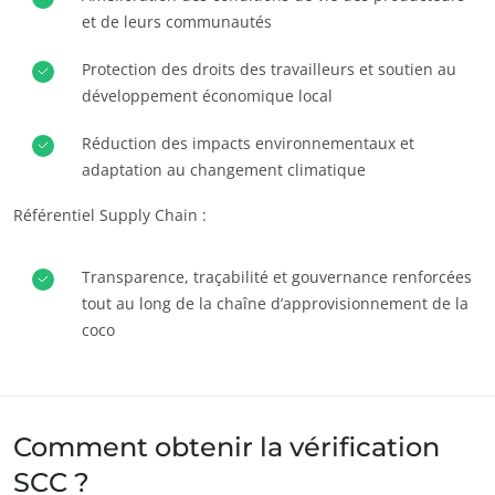
et de leurs communautés
Europe
Allemagne
(allemand)
Protection des droits des travailleurs et soutien au
développement économique local
Espagne
(espagnol)
France
(français)
Réduction des impacts environnementaux et
adaptation au changement climatique
Italie
(italien)
Référentiel Supply Chain :
Portugal
(portugais)
Roumanie
(roumain)
Transparence, traçabilité et gouvernance renforcées
Serbie
(serbe)
tout au long de la chaîne d’approvisionnement de la
Suisse
(allemand)
coco
Turquie
(turc)
Comment obtenir la vérification
SCC ?