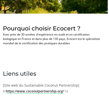
Pourquoi choisir Ecocert ?
Avec près de 30 années d'expérience en audit et en certification
biologique en France et dans plus de 130 pays, Ecocert est le spécialiste
mondial de la certification des pratiques durables.
NOS EXPERTISES
Liens utiles
Agriculture biologique
Commerce équitable
[Site web du Sustainable Coconut Partnership]
Agriculture durable
(<
https://www.coconutpartnership.org/
>)
Qualité et securité alimentaire
Responsabilité sociétale des entreprises