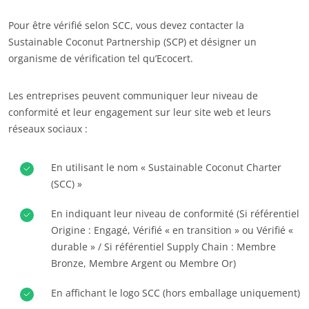
Pour être vérifié selon SCC, vous devez contacter la
Sustainable Coconut Partnership (SCP) et désigner un
organisme de vérification tel qu’Ecocert.
NOS ENGAGEMENTS RSE
Les entreprises peuvent communiquer leur niveau de
Agir via nos prestations
conformité et leur engagement sur leur site web et leurs
Progresser avec nos équipes
réseaux sociaux :
S’investir pour notre environnement
Innover avec notre écosystème
En utilisant le nom « Sustainable Coconut Charter
(SCC) »
En indiquant leur niveau de conformité (Si référentiel
Origine : Engagé, Vérifié « en transition » ou Vérifié «
durable » / Si référentiel Supply Chain : Membre
Bronze, Membre Argent ou Membre Or)
En affichant le logo SCC (hors emballage uniquement)