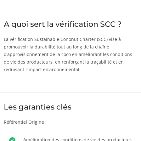
Inde
(anglais)
Japon
(japonais)
A quoi sert la vérification SCC ?
Amérique
La vérification Sustainable Cononut Charter (SCC) vise à
promouvoir la durabilité tout au long de la chaîne
Argentine
(espagnol)
d’approvisionnement de la coco en améliorant les conditions
Brésil
(portugais)
de vie des producteurs, en renforçant la traçabilité et en
Canada
(anglais)
réduisant l’impact environnemental.
Canada
(français)
Chili
(espagnol)
Colombie
(espagnol)
Les garanties clés
ECOCERT
Mexique
(espagnol)
Qui sommes nous ?
Référentiel Origine :
Pérou
(espagnol)
Actualités
États-Unis
(anglais)
Carrières
Amélioration des conditions de vie des producteurs