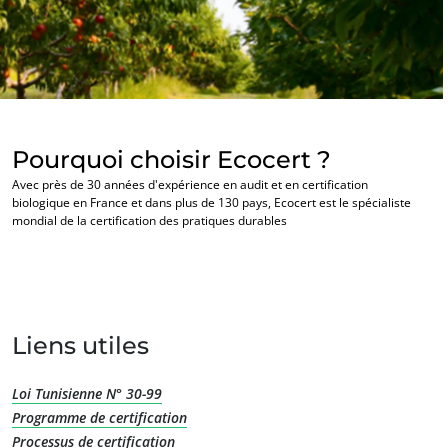
Europe
Allemagne
(allemand)
Espagne
(espagnol)
France
(français)
Pourquoi choisir Ecocert ?
Italie
(italien)
Avec près de 30 années d'expérience en audit et en certification
Portugal
(portugais)
biologique en France et dans plus de 130 pays, Ecocert est le spécialiste
mondial de la certification des pratiques durables
NOS SECTEURS D'ACTIVITÉ
Roumanie
(roumain)
Agroalimentaire
Serbie
(serbe)
Cosmétique
Suisse
(allemand)
Textile
Turquie
(turc)
Liens utiles
Bois et forêt
Produits de la maison
Loi Tunisienne N° 30-99
Programme de certification
Matériaux durables
Processus de certification