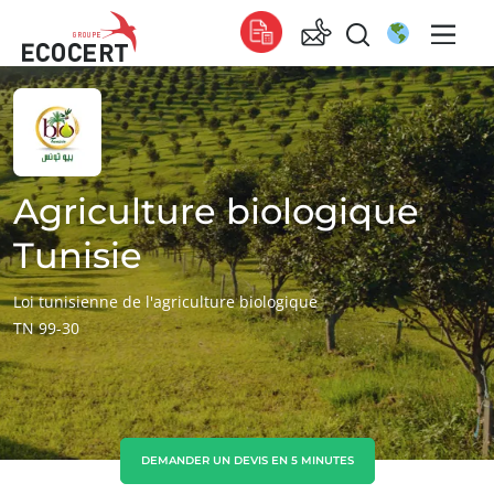
NOS SERVICES
Global
Certification
Global
(anglais)
Formation
Global
(espagnol)
Agriculture biologique
Conseil
Global
(français)
Tunisie
Afrique
Loi tunisienne de l'agriculture biologique
TN 99-30
Afrique du Sud
(anglais)
Tunisie
(français)
Asie
Chine
(chinois)
DEMANDER UN DEVIS EN 5 MINUTES
ECOCERT
Corée du Sud
(coréen)