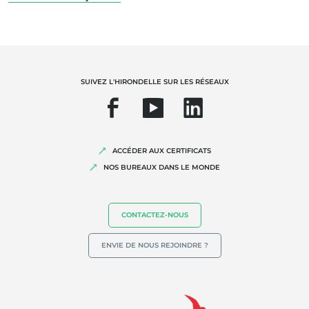
Agrofourniture
SUIVEZ L'HIRONDELLE SUR LES RÉSEAUX
ACCÉDER AUX CERTIFICATS
NOS EXPERTISES
NOS BUREAUX DANS LE MONDE
Agriculture biologique
Commerce équitable
CONTACTEZ-NOUS
Agriculture durable
ENVIE DE NOUS REJOINDRE ?
Qualité et securité alimentaire
Responsabilité sociétale des entreprises
Biodiversité et changement climatique