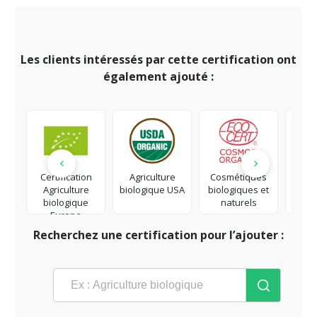
Les clients intéressés par cette certification ont
également ajouté :
Certification
Agriculture
Cosmétiques
Co
Agriculture
biologique USA
biologiques et
éq
biologique
naturels
Europe
Recherchez une certification pour l’ajouter :