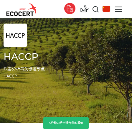
我们的服务
全球的
认证
Global
(法语)
培训
HACCP
Global
(英语)
技术服务
Global
(西班牙语)
危害分析与关键控制点
HACCP
非洲
南非
(英语)
突尼斯
(法语)
亚洲
ECOCERT
5分钟内给出适合您的报价
中国
(中文)
关于我们