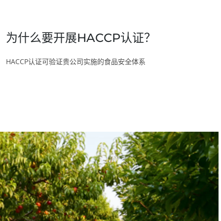
印度
(英语)
新闻
日本
(日语)
职业生涯
为什么要开展HACCP认证？
韩国
(韩语)
HACCP认证可验证贵公司实施的食品安全体系
美国
加拿大
(法语)
加拿大
(英语)
哥伦比亚
(西班牙语)
我们的企业社会责任承诺
墨西哥
(西班牙语)
通过我们的服务采取行动
巴西
(葡萄牙语)
与团队共同进步
智利
(西班牙语)
为环境保护贡献力量
秘鲁
(西班牙语)
与我们的生态系统共同创新
美国
(英语)
阿根廷
(西班牙语)