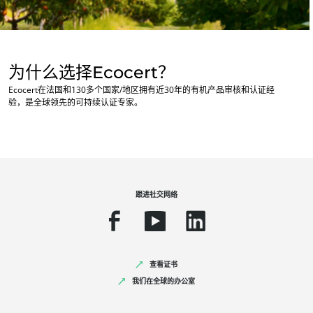
欧洲
土耳其
(土耳其语)
为什么选择Ecocert？
塞尔维亚
(塞尔维亚语)
我们的业务部门
Ecocert在法国和130多个国家/地区拥有近30年的有机产品审核和认证经
德国
(德语)
验，是全球领先的可持续认证专家。
农食产品
意大利
(意大利语)
化妆品
法国
(法语)
纺织品
瑞士
(德语)
林业
跟进社交网络
罗马尼亚
(罗马尼亚语)
家庭护理产品
葡萄牙
(葡萄牙语)
耐用材料
西班牙
(西班牙语)
Inputs
查看证书
我们在全球的办公室