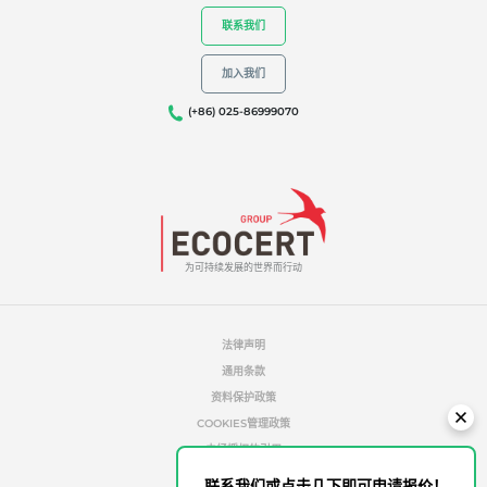
联系我们
加入我们
我们的专长
(+86) 025-86999070
有机农业
公平贸易
可持续农业
食品质量与安全
为可持续发展的世界而行动
企业社会责任
生物多样性与气候变化
法律声明
环境声明
通用条款
资料保护政策
COOKIES管理政策
未经授权的引用
道德与警报
联系我们或点击几下即可申请报价！