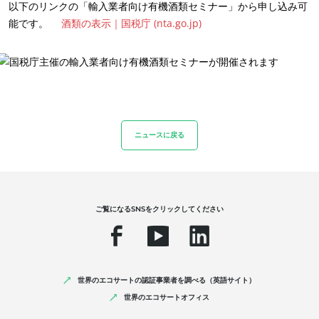
以下のリンクの「輸入業者向け有機酒類セミナー」から申し込み可
能です。
酒類の表示｜国税庁 (nta.go.jp)
エコサートの各部門
農業・食品
化粧品
ニュースに戻る
テキスタイル
森林認証（日本未導入）
ホームケア製品
ご覧になるSNSをクリックしてください
丈夫な素材
Inputs
世界のエコサートの認証事業者を調べる（英語サイト）
世界のエコサートオフィス