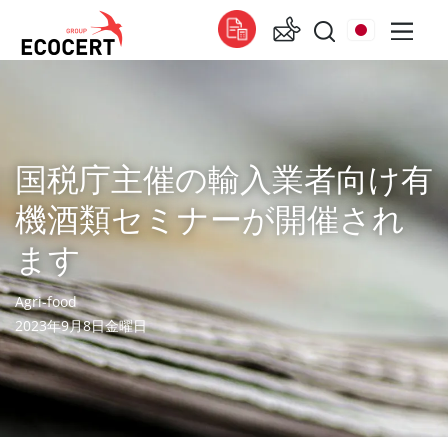
エコサートの提供する各種サービス
認証
国税庁主催の輸入業者向け有
トレーニング
機酒類セミナーが開催され
コンサルティング
ます
Agri-food
2023年9月8日金曜日
エコサート
エコサートについて