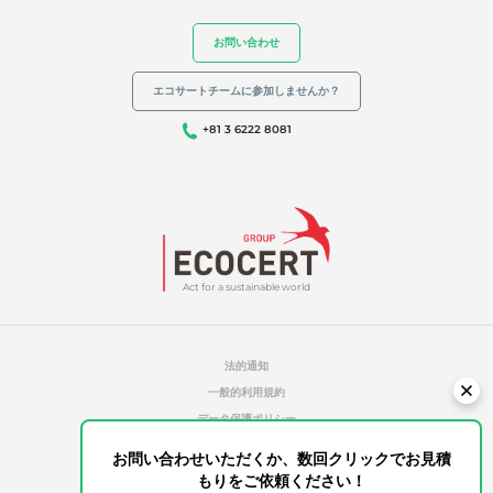
お問い合わせ
エコサートチームに参加しませんか？
エコサートの専門知識
+81 3 6222 8081
有機農業
フェアトレード（日本未導入）
サステイナブル農業（日本未導入）
品質とフードセーフティ（日本未導入）
企業の社会的責任: CSR（日本未導入）
Act for a sustainable world
生物多様性と気候変動（日本未導入）
環境に関する主張
法的通知
一般的利用規約
データ保護ポリシー
クッキー管理ポリシー
お問い合わせいただくか、数回クリックでお見積
無許可のレファレンス
もりをご依頼ください！