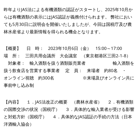
ニュース
昨年よりJAS法による有機酒類の認証がスタートし、2025年10月か
キャリア
らは有機酒類の表示にはJAS認証が義務付けられます。 弊社におい
ても5月30日に説明会を開催いたしましたが、今回は国税庁及び農
林水産省より最新情報を得られる機会となります。
【概要】 日 時： 2023年10月6日（金） 15:00～17:00
場 所： 三田共用会議所 大会議室 （東京都港区三田2-1-8）
対象者： 輸入酒類を扱う酒類販売業者 輸入酒類を
扱う飲食店を営業する事業者 定 員： 来場者 約80名 ・
当社のCSRへの取り組み
オンライン視聴 約300名 ※来場及びオンライン共に
事前申し込み制
当社のサービスを通じて行動する
チームとともに前進する
【内容】 １．JAS法改正の概要 （農林水産省） ２．有機酒類
環境のために尽力する
の国際交渉の状況（国税庁） ３．具体的な輸入業者が受ける影響
当社のエコシステムによる革新
と対処方針（国税庁） ４．具体的なJAS認証の手続の方法（日本
洋酒輸入協会）