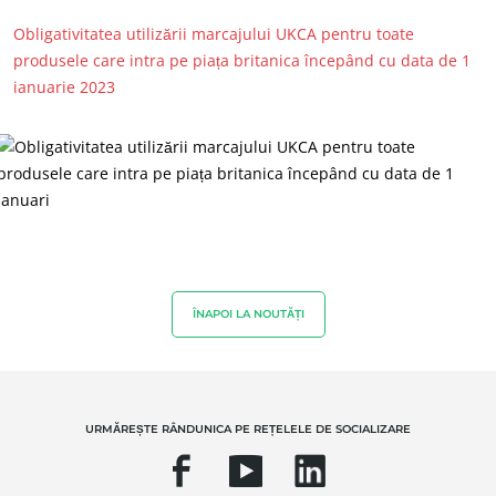
Obligativitatea utilizării marcajului UKCA pentru toate
produsele care intra pe piața britanica începând cu data de 1
ianuarie 2023
ANGAJAMENTELE NOASTRE ÎN MATERIE DE CSR
Acționează prin serviciile noastre
Progresul împreună cu echipele noastre
Implică-te pentru mediul nostru
Inovare cu ecosistemul nostru
ÎNAPOI LA NOUTĂȚI
SECTOARELE NOASTRE DE ACTIVITATE
Produse agroalimentare
URMĂREȘTE RÂNDUNICA PE REȚELELE DE SOCIALIZARE
Cosmetice