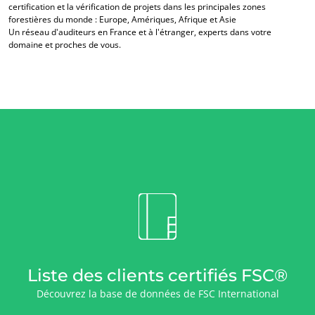
certification et la vérification de projets dans les principales zones
Cosmétique
forestières du monde : Europe, Amériques, Afrique et Asie
Un réseau d'auditeurs en France et à l'étranger, experts dans votre
Textile
domaine et proches de vous.
Bois et forêt
Produits de la maison
Matériaux durables
Agrofourniture
Liste des clients certifiés FSC®
Découvrez la base de données de FSC International