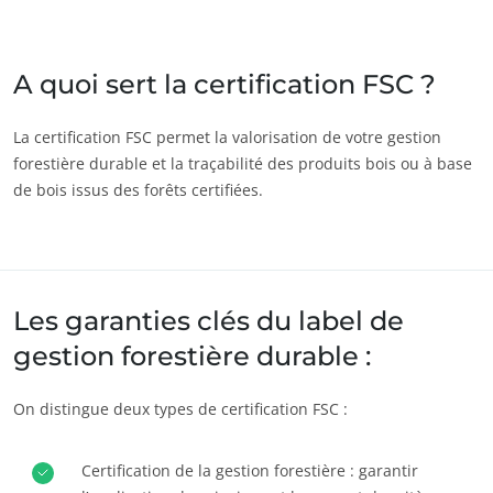
Inde
(anglais)
Japon
(japonais)
A quoi sert la certification FSC ?
Amérique
La certification FSC permet la valorisation de votre gestion
forestière durable et la traçabilité des produits bois ou à base
Argentine
(espagnol)
de bois issus des forêts certifiées.
Brésil
(portugais)
Canada
(anglais)
Canada
(français)
Les garanties clés du label de
Chili
(espagnol)
gestion forestière durable :
Colombie
(espagnol)
Mexique
(espagnol)
ECOCERT
On distingue deux types de certification FSC :
Pérou
(espagnol)
Qui sommes nous ?
États-Unis
(anglais)
Certification de la gestion forestière : garantir
Actualités