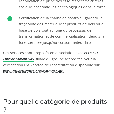
l’application de principes et le respect de critères
Carrières
Europe
sociaux, économiques et écologiques dans la forêt
Allemagne
(allemand)
Certification de la chaîne de contrôle : garantir la
Espagne
(espagnol)
traçabilité des matériaux et produits de bois ou à
base de bois tout au long du processus de
France
(français)
transformation et de commercialisation, depuis la
Italie
(italien)
forêt certifiée jusqu’au consommateur final
Portugal
(portugais)
Ces services sont proposés en association avec
ECOCERT
Roumanie
(roumain)
Enivronnement SAS
, filiale du groupe accréditée pour la
certification FSC (portée de l'accréditation disponible sur
Serbie
(serbe)
www.asi-assurance.org/ASIFindACAB
).
Suisse
(allemand)
Turquie
(turc)
Pour quelle catégorie de produits
?