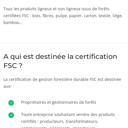
Tous les produits ligneux et non ligneux issus de forêts
certifiées FSC : bois, fibres, pulpe, papier, carton, textile, liège,
bambou…
NOS ENGAGEMENTS RSE
Agir via nos prestations
A qui est destinée la certification
Progresser avec nos équipes
FSC ?
S’investir pour notre environnement
Innover avec notre écosystème
La certification de gestion forestière durable FSC est destinée
aux:
Propriétaires et gestionnaires de forêts
Toute entreprise souhaitant vendre des produits
certifiés : producteurs, transformateurs,