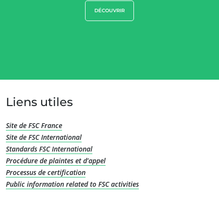
DÉCOUVRIR
Liens utiles
Site de FSC France
Site de FSC International
NOS EXPERTISES
Standards FSC International
Procédure de plaintes et d’appel
Agriculture biologique
Processus de certification
Commerce équitable
Public information related to FSC activities
Agriculture durable
Qualité et securité alimentaire