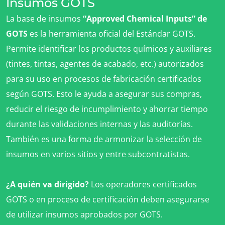
Insumos GOTS
La base de insumos
“Approved Chemical Inputs” de
GOTS
es la herramienta oficial del Estándar GOTS.
NUESTROS SECTORES COMERCIALES
Permite identificar los productos químicos y auxiliares
Agroalimentario
(tintes, tintas, agentes de acabado, etc.) autorizados
Cosméticos
para su uso en procesos de fabricación certificados
Textiles
según GOTS. Esto le ayuda a asegurar sus compras,
Forestal
reducir el riesgo de incumplimiento y ahorrar tiempo
Productos del hogar
durante las validaciones internas y las auditorías.
Materiales sostenibles
También es una forma de armonizar la selección de
Insumos
insumos en varios sitios y entre subcontratistas.
¿A quién va dirigido?
Los operadores certificados
GOTS o en proceso de certificación deben asegurarse
de utilizar insumos aprobados por GOTS.