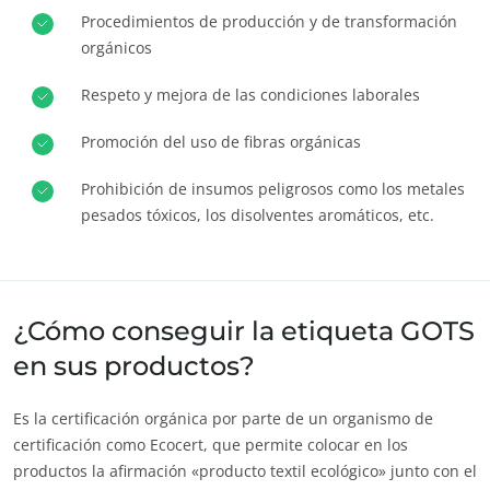
Procedimientos de producción y de transformación
Europa
orgánicos
Alemania
(alemán)
Respeto y mejora de las condiciones laborales
ECOCERT
España
(español)
¿Quiénes somos?
Francia
(francés)
Promoción del uso de fibras orgánicas
Noticias
Italia
(italiano)
Prohibición de insumos peligrosos como los metales
Carreras
Portugal
(portugués)
pesados tóxicos, los disolventes aromáticos, etc.
Rumanía
(rumano)
Serbia
(serbio)
Suiza
(alemán)
¿Cómo conseguir la etiqueta GOTS
en sus productos?
Turquía
(turco)
Es la certificación orgánica por parte de un organismo de
certificación como Ecocert, que permite colocar en los
productos la afirmación «producto textil ecológico» junto con el