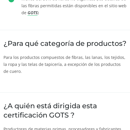
las fibras permitidas están disponibles en el sitio web
de
GOTS
)
NUESTROS COMPROMISOS RSE
Actuar a través de nuestros servicios
Avanzar con nuestros equipos
¿Para qué categoría de productos?
Comprometerse con nuestro medio ambiente
Para los productos compuestos de fibras, las lanas, los tejidos,
Innovar con nuestro ecosistema
la ropa y las telas de tapicería, a excepción de los productos
de cuero.
¿A quién está dirigida esta
certificación GOTS ?
Productores de materias primas, procesadores y fabricantes