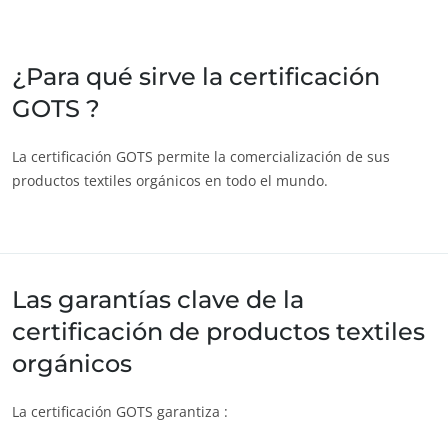
India
(inglés)
Japón
(japonés)
¿Para qué sirve la certificación
GOTS ?
America
Argentina
(español)
La certificación GOTS permite la comercialización de sus
productos textiles orgánicos en todo el mundo.
Brasil
(portugués)
Canadá
(francés)
Canadá
(inglés)
Chile
(español)
Las garantías clave de la
Colombia
(español)
certificación de productos textiles
Estados Unidos
(inglés)
orgánicos
México
(español)
La certificación GOTS garantiza :
Perú
(español)