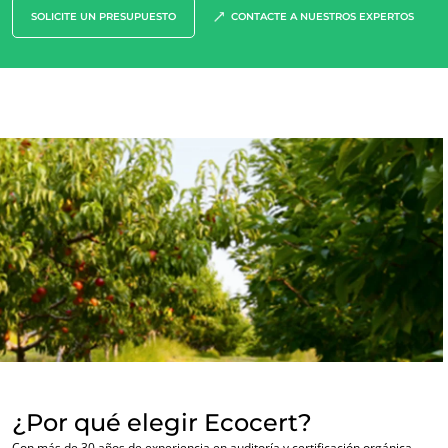
SOLICITE UN PRESUPUESTO
CONTACTE A NUESTROS EXPERTOS
NUESTRA EXPERIENCIA
Agricultura ecológica
Comercio justo
Agricultura sostenible
Calidad y seguridad alimentaria
Responsabilidad social corporativa
Biodiversidad y cambio climático
Environmentals claims
¿Por qué elegir Ecocert?
Con más de 30 años de experiencia en auditoría y certificación orgánica