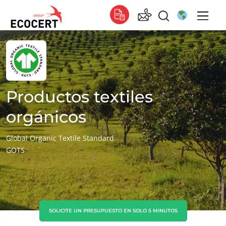
NUESTROS SERVICIOS
Global
Certificación
Global
(español)
Formación
Global
(francés)
Productos textiles
Consultoría
Global
(inglés)
orgánicos
África
Global Organic Textile Standard
GOTS
Sudáfrica
(inglés)
Túnez
(francés)
Asia
China
(chino)
SOLICITE UN PRESUPUESTO EN SOLO 5 MINUTOS
Corea del Sur
(coreano)