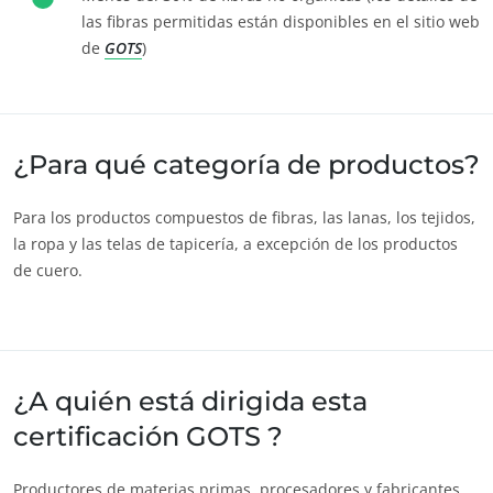
las fibras permitidas están disponibles en el sitio web
de
GOTS
)
NUESTROS COMPROMISOS RSE
Actuar a través de nuestros servicios
¿Para qué categoría de productos?
Avanzar con nuestros equipos
Para los productos compuestos de fibras, las lanas, los tejidos,
Comprometerse con nuestro medio ambiente
la ropa y las telas de tapicería, a excepción de los productos
Innovar con nuestro ecosistema
de cuero.
¿A quién está dirigida esta
certificación GOTS ?
Productores de materias primas, procesadores y fabricantes