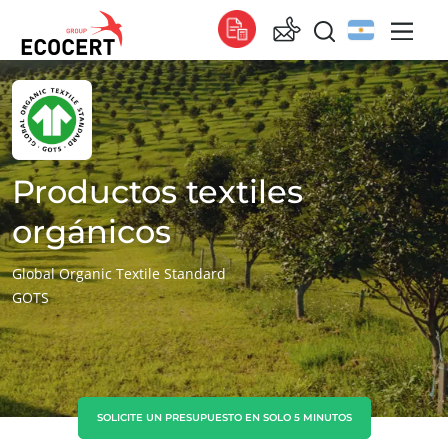
NUESTROS SERVICIOS
Global
Certificación
Global
(español)
Formación
Global
(francés)
Productos textiles
Consultoría
Global
(inglés)
orgánicos
África
Global Organic Textile Standard
GOTS
Sudáfrica
(inglés)
Túnez
(francés)
Asia
China
(chino)
SOLICITE UN PRESUPUESTO EN SOLO 5 MINUTOS
Corea del Sur
(coreano)