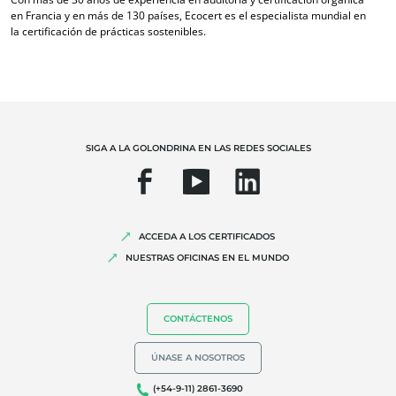
Biodiversidad y cambio climático
en Francia y en más de 130 países, Ecocert es el especialista mundial en
Alegaciones medioambientales
la certificación de prácticas sostenibles.
SIGA A LA GOLONDRINA EN LAS REDES SOCIALES
ACCEDA A LOS CERTIFICADOS
NUESTRAS OFICINAS EN EL MUNDO
CONTÁCTENOS
ÚNASE A NOSOTROS
(+54-9-11) 2861-3690