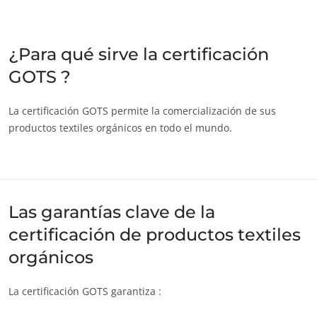
India
(inglés)
Japón
(japonés)
¿Para qué sirve la certificación
GOTS ?
America
Argentina
(español)
La certificación GOTS permite la comercialización de sus
productos textiles orgánicos en todo el mundo.
Brasil
(portugués)
Canadá
(francés)
Canadá
(inglés)
Chile
(español)
Las garantías clave de la
Colombia
(español)
certificación de productos textiles
Estados Unidos
(inglés)
orgánicos
México
(español)
La certificación GOTS garantiza :
Perú
(español)