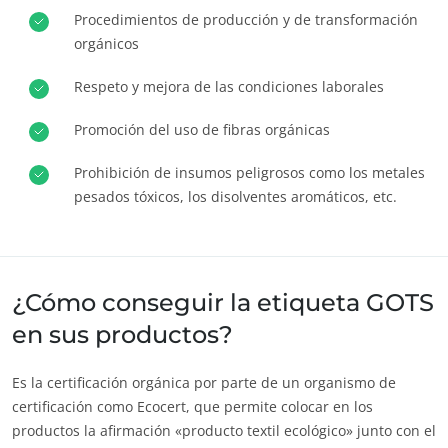
Procedimientos de producción y de transformación
Europa
orgánicos
Alemania
(alemán)
Respeto y mejora de las condiciones laborales
España
(español)
ECOCERT
Francia
(francés)
Promoción del uso de fibras orgánicas
¿Quiénes somos?
Italia
(italiano)
Prohibición de insumos peligrosos como los metales
Noticias
Portugal
(portugués)
pesados tóxicos, los disolventes aromáticos, etc.
Carreras
Rumania
(rumano)
Serbia
(serbio)
Suiza
(alemán)
¿Cómo conseguir la etiqueta GOTS
en sus productos?
Turquía
(turco)
Es la certificación orgánica por parte de un organismo de
certificación como Ecocert, que permite colocar en los
productos la afirmación «producto textil ecológico» junto con el