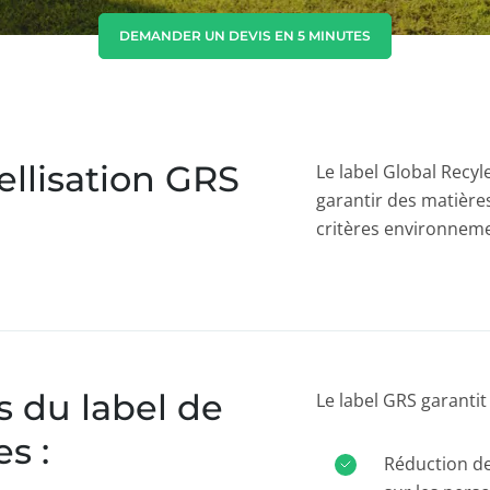
Corée du Sud
(coréen)
DEMANDER UN DEVIS EN 5 MINUTES
Inde
(anglais)
Japon
(japonais)
bellisation GRS
Le label Global Recy
garantir des matières
critères environneme
s du label de
Le label GRS garantit 
s :
Réduction de