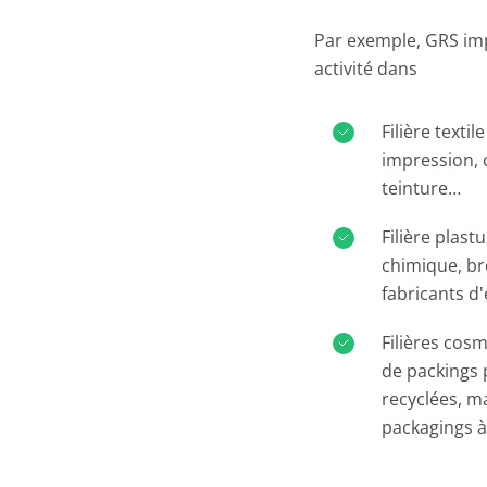
Par exemple, GRS imp
activité dans
Filière textil
impression, 
teinture…
Filière plast
chimique, br
fabricants d
Filières cosm
de packings 
recyclées, ma
packagings à