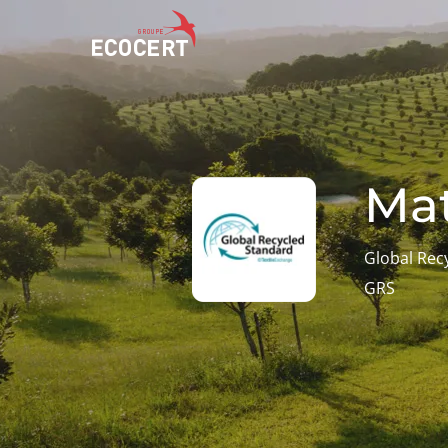
NOS SERVICES
ECOCERT
Certification
Qui sommes nous ?
Mat
Formation
Actualités
Conseil
Carrières
Global Rec
GRS