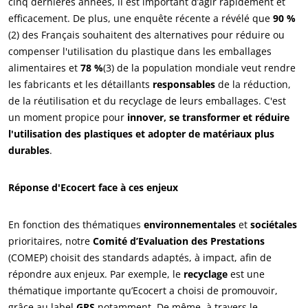
cinq dernières années, il est important d’agir rapidement et
efficacement. De plus, une enquête récente a révélé que
90 %
(2) des Français souhaitent des alternatives pour réduire ou
compenser l'utilisation du plastique dans les emballages
alimentaires et
78 %
(3) de la population mondiale veut rendre
les fabricants et les détaillants
responsables
de la réduction,
de la réutilisation et du recyclage de leurs emballages. C'est
ECOCERT
un moment propice pour
innover, se transformer et réduire
Qui sommes nous ?
l'utilisation des plastiques et adopter de matériaux plus
durables
.
Actualités
Carrières
Réponse d'Ecocert face à ces enjeux
En fonction des thématiques
environnementales
et
sociétales
prioritaires, notre
Comité d’Evaluation des Prestations
(COMEP) choisit des standards adaptés, à impact, afin de
répondre aux enjeux. Par exemple, le
recyclage
est une
thématique importante qu’Ecocert a choisi de promouvoir,
grâce au label
GRS
notamment. De même, à travers le