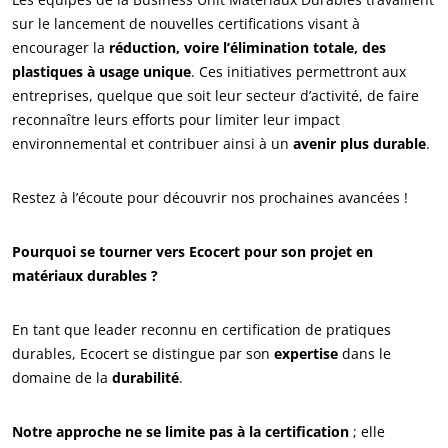
sur le lancement de nouvelles certifications visant à
encourager la
réduction, voire l’élimination totale, des
plastiques à usage unique
. Ces initiatives permettront aux
entreprises, quelque que soit leur secteur d’activité, de faire
reconnaître leurs efforts pour limiter leur impact
environnemental et contribuer ainsi à un
avenir plus durable
.
Restez à l’écoute pour découvrir nos prochaines avancées !
Pourquoi se tourner vers Ecocert pour son projet en
matériaux durables ?
NOS SECTEURS D'ACTIVITÉ
Agroalimentaire
En tant que leader reconnu en certification de pratiques
Cosmétique
durables, Ecocert se distingue par son
expertise
dans le
Textile
domaine de la
durabilité
.
Bois et forêt
Notre approche ne se limite pas à la certification
; elle
Produits de la maison