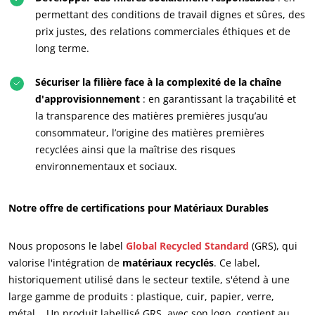
permettant des conditions de travail dignes et sûres, des
prix justes, des relations commerciales éthiques et de
long terme.
Sécuriser la filière face à la complexité de la chaîne
d'approvisionnement
: en garantissant la traçabilité et
la transparence des matières premières jusqu’au
consommateur, l’origine des matières premières
NOS ENGAGEMENTS RSE
recyclées ainsi que la maîtrise des risques
environnementaux et sociaux.
Agir via nos prestations
Progresser avec nos équipes
Notre offre de certifications pour Matériaux Durables
S’investir pour notre environnement
Innover avec notre écosystème
Nous proposons le label
Global Recycled Standard
(GRS), qui
valorise l'intégration de
matériaux recyclés
. Ce label,
historiquement utilisé dans le secteur textile, s'étend à une
large gamme de produits : plastique, cuir, papier, verre,
métal... Un produit labellisé GRS, avec son logo, contient au