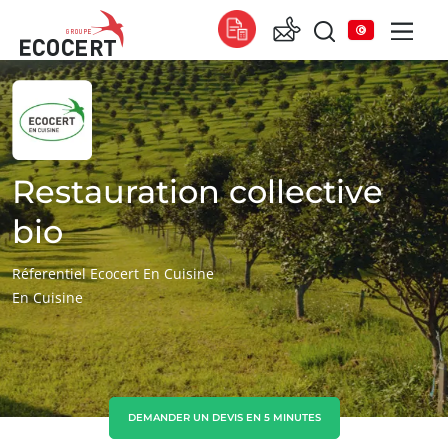
NOS SERVICES
Global
Certification
Global
(anglais)
Formation
Global
(espagnol)
Restauration collective
Conseil
Global
(français)
bio
Afrique
Réferentiel Ecocert En Cuisine
En Cuisine
Afrique du Sud
(anglais)
Tunisie
(français)
Asie
Chine
(chinois)
DEMANDER UN DEVIS EN 5 MINUTES
Corée du Sud
(coréen)