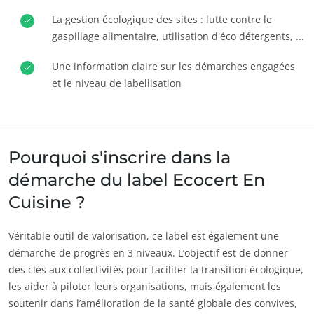
Europe
La gestion écologique des sites : lutte contre le
gaspillage alimentaire, utilisation d'éco détergents, ...
Allemagne
(allemand)
Espagne
(espagnol)
Une information claire sur les démarches engagées
et le niveau de labellisation
France
(français)
Italie
(italien)
Portugal
(portugais)
Pourquoi s'inscrire dans la
Roumanie
(roumain)
démarche du label Ecocert En
Serbie
(serbe)
Cuisine ?
Suisse
(allemand)
Turquie
(turc)
Véritable outil de valorisation, ce label est également une
NOS ENGAGEMENTS RSE
démarche de progrès en 3 niveaux. L’objectif est de donner
Agir via nos prestations
des clés aux collectivités pour faciliter la transition écologique,
Progresser avec nos équipes
les aider à piloter leurs organisations, mais également les
soutenir dans l’amélioration de la santé globale des convives,
S’investir pour notre environnement