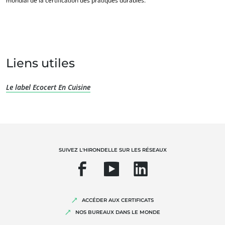
mondial de la certification des pratiques durables.
Liens utiles
Le label Ecocert En Cuisine
NOS EXPERTISES
SUIVEZ L'HIRONDELLE SUR LES RÉSEAUX
Agriculture biologique
Commerce équitable
Agriculture durable
ACCÉDER AUX CERTIFICATS
Qualité et securité alimentaire
NOS BUREAUX DANS LE MONDE
Responsabilité sociétale des entreprises