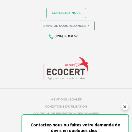
Biodiversité et changement climatique
CONTACTEZ-NOUS
Allégations environnementales
ENVIE DE NOUS REJOINDRE ?
(+216) 56 831 57
Agir pour un monde durable
MENTIONS LÉGALES
CONDITIONS D'UTILISATION
POLITIQUE DE PROTECTION DES DONNÉES
POLITIQUE DE COOKIES
Contactez-nous ou faites votre demande de
RÉFÉRENCES ABUSIVES
devis en quelques clics !