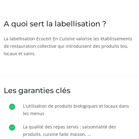
Inde
(anglais)
Japon
(japonais)
A quoi sert la labellisation ?
Amérique
La labellisation Ecocert En Cuisine valorise les établissements
de restauration collective qui introduisent des produits bio,
Argentine
(espagnol)
locaux et sains.
Brésil
(portugais)
Canada
(anglais)
ECOCERT
Canada
(français)
Qui sommes nous ?
Les garanties clés
Chili
(espagnol)
Actualités
Colombie
(espagnol)
Carrières
L'utilisation de produits biologiques et locaux dans
Mexique
(espagnol)
les menus
Pérou
(espagnol)
La qualité des repas servis : saisonnalité des
États-Unis
(anglais)
produits, cuisine faite maison, …