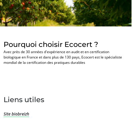
NOS SECTEURS D'ACTIVITÉ
Agroalimentaire
Cosmétique
Pourquoi choisir Ecocert ?
Textile
Avec près de 30 années d'expérience en audit et en certification
biologique en France et dans plus de 130 pays, Ecocert est le spécialiste
Bois et forêt
mondial de la certification des pratiques durables
Produits de la maison
Matériaux durables
Agrofourniture
Liens utiles
Site biobreizh