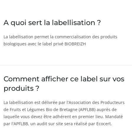
Inde
(anglais)
Japon
(japonais)
A quoi sert la labellisation ?
ECOCERT
Amérique
Qui sommes nous ?
La labellisation permet la commercialisation des produits
biologiques avec le label privé BIOBREIZH
Argentine
(espagnol)
Actualités
Brésil
(portugais)
Carrières
Canada
(anglais)
Canada
(français)
Comment afficher ce label sur vos
Chili
(espagnol)
produits ?
Colombie
(espagnol)
La labellisation est délivrée par l'Association des Producteurs
Mexique
(espagnol)
de Fruits et Légumes Bio de Bretagne (APFLBB) auprès de
Pérou
(espagnol)
laquelle vous devez être adhérent en premier lieu. Mandaté
par l'APFLBB, un audit sur site sera réalisé par Ecocert.
États-Unis
(anglais)