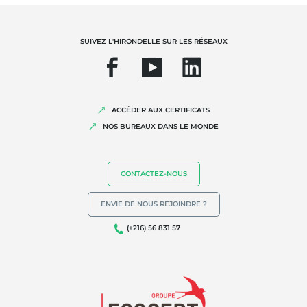
SUIVEZ L'HIRONDELLE SUR LES RÉSEAUX
ACCÉDER AUX CERTIFICATS
NOS EXPERTISES
NOS BUREAUX DANS LE MONDE
Agriculture biologique
Commerce équitable
CONTACTEZ-NOUS
Agriculture durable
ENVIE DE NOUS REJOINDRE ?
Qualité et securité alimentaire
Responsabilité sociétale des entreprises
(+216) 56 831 57
Biodiversité et changement climatique
Allégations environnementales