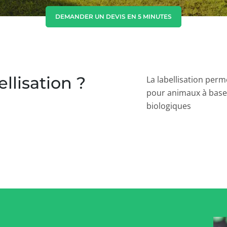
Corée du Sud
(coréen)
DEMANDER UN DEVIS EN 5 MINUTES
Inde
(anglais)
Japon
(japonais)
ellisation ?
La labellisation perm
pour animaux à base 
biologiques