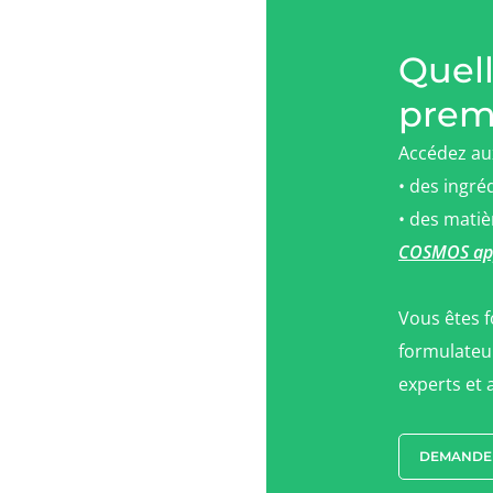
Quel
premi
Accédez au
• des ingré
• des matiè
COSMOS ap
Vous êtes 
formulateur
experts et 
DEMANDER