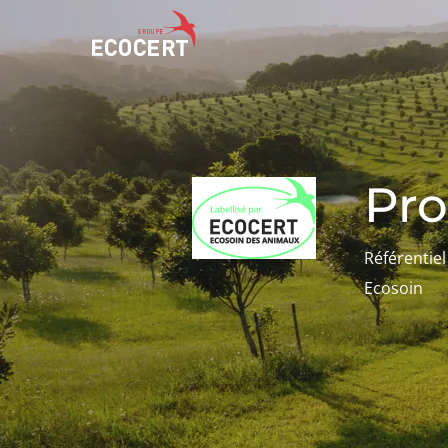
NOS SERVICES
ECOCERT
Certification
Qui sommes nous ?
Pro
Formation
Actualités
Conseil
Carrières
Référentie
Ecosoin