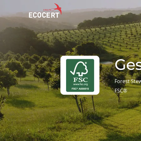
NOS SERVICES
ECOCERT
Certification
Qui sommes nous ?
Ges
Formation
Actualités
Conseil
Carrières
Forest Ste
FSC®