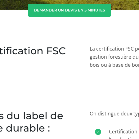
Corée du Sud
(coréen)
DEMANDER UN DEVIS EN 5 MINUTES
Inde
(anglais)
Japon
(japonais)
tification FSC
La certification FSC 
gestion forestière du
bois ou à base de bois
s du label de
On distingue deux typ
e durable :
Certification