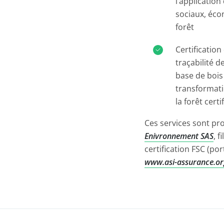
l’application
sociaux, éco
forêt
Certification
traçabilité d
base de bois
transformati
la forêt cer
Ces services sont pr
Enivronnement SAS
, 
certification FSC (po
www.asi-assurance.o