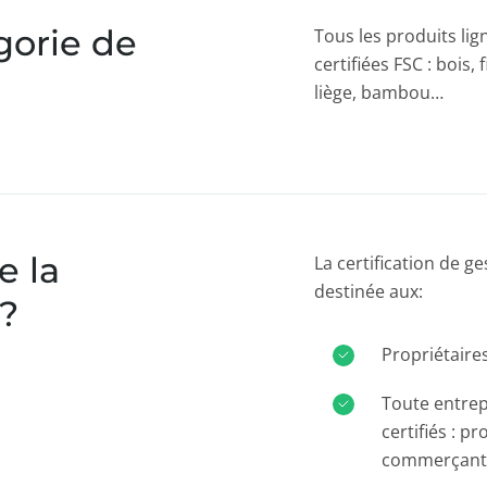
gorie de
Tous les produits lig
certifiées FSC : bois, 
liège, bambou…
e la
La certification de g
destinée aux:
 ?
Propriétaires
Toute entrep
certifiés : p
commerçants