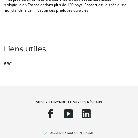
biologique en France et dans plus de 130 pays, Ecocert est le spécialiste
mondial de la certification des pratiques durables.
Liens utiles
BRC
NOS EXPERTISES
Agriculture biologique
Commerce équitable
SUIVEZ L'HIRONDELLE SUR LES RÉSEAUX
Agriculture durable
Qualité et securité alimentaire
Responsabilité sociétale des entreprises
ACCÉDER AUX CERTIFICATS
Biodiversité et changement climatique