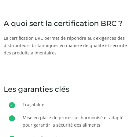
Inde
(anglais)
Japon
(japonais)
A quoi sert la certification BRC ?
Amérique
La certification BRC permet de répondre aux exigences des
distributeurs britanniques en matière de qualité et sécurité
Argentine
(espagnol)
des produits alimentaires.
Brésil
(portugais)
ECOCERT
Canada
(anglais)
Qui sommes nous ?
Canada
(français)
Actualités
Les garanties clés
Chili
(espagnol)
Carrières
Colombie
(espagnol)
Traçabilité
Mexique
(espagnol)
Mise en place de processus harmonisé et adapté
Pérou
(espagnol)
pour garantir la sécurité des aliments
États-Unis
(anglais)