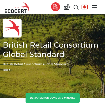
NOS SERVICES
Global
Certification
Global
(anglais)
Formation
Global
(espagnol)
British Retail Consortium
Conseil
Global
(français)
Global Standard
Afrique
British Retail Consortium Global Standard
BRCGS
Afrique du Sud
(anglais)
Tunisie
(français)
Asie
Chine
(chinois)
DEMANDER UN DEVIS EN 5 MINUTES
Corée du Sud
(coréen)