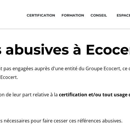
CERTIFICATION
FORMATION
CONSEIL
ESPACE
Global
Amérique
NOS ENGAGEMENTS RSE
NOS SECTEURS D'ACTIVITÉ
 abusives à Ecoce
Global
(anglais)
Argentine
(espagnol)
Agir via nos prestations
Agroalimentaire
Global
(espagnol)
Brésil
(portugais)
Progresser avec nos équipes
Cosmétique
nt pas engagées auprès d'une entité du Groupe Ecocert, ce q
Global
(français)
Canada
(anglais)
S’investir pour notre environnement
Textile
 Ecocert.
Canada
(français)
Innover avec notre écosystème
Bois et forêt
Afrique
Chili
(espagnol)
Produits de la maison
Afrique du Sud
(anglais)
 de leur part relative à la
certification et/ou tout usage
Colombie
(espagnol)
Matériaux durables
Tunisie
(français)
Mexique
(espagnol)
Agrofourniture
Asie
Pérou
(espagnol)
s nécessaires pour faire cesser ces références abusives.
Chine
(chinois)
États-Unis
(anglais)