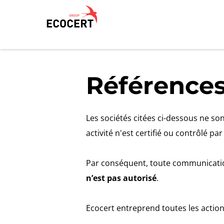
NOS SERVICES
ECOCERT
Références
Certification
Qui sommes nous ?
Formation
Actualités
Les sociétés citées ci-dessous ne so
Conseil
Carrières
activité n'est certifié ou contrôlé par
Par conséquent, toute communication
n’est pas autorisé
.
Ecocert entreprend toutes les action