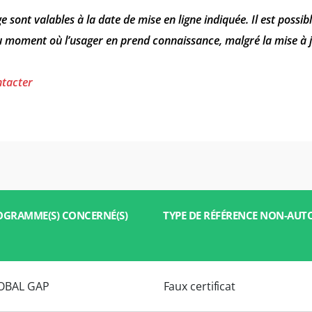
Corée du Sud
(coréen)
e sont valables à la date de mise en ligne indiquée. Il est possi
au moment où l’usager en prend connaissance, malgré la mise à j
Inde
(anglais)
Japon
(japonais)
ntacter
OGRAMME(S) CONCERNÉ(S)
TYPE DE RÉFÉRENCE NON-AUTO
OBAL GAP
Faux certificat