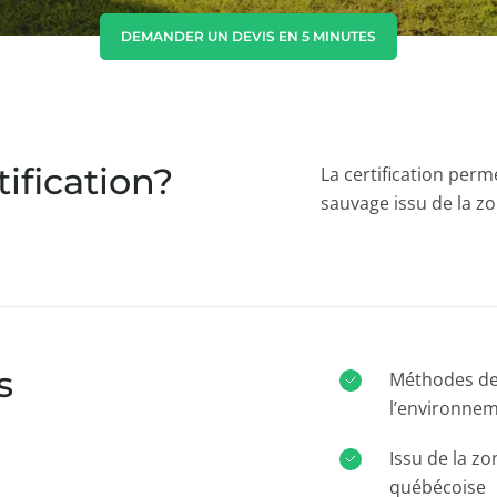
Corée du Sud
(coréen)
DEMANDER UN DEVIS EN 5 MINUTES
Inde
(anglais)
Japon
(japonais)
tification?
La certification perm
sauvage issu de la z
s
Méthodes de
l’environne
Issu de la zo
québécoise