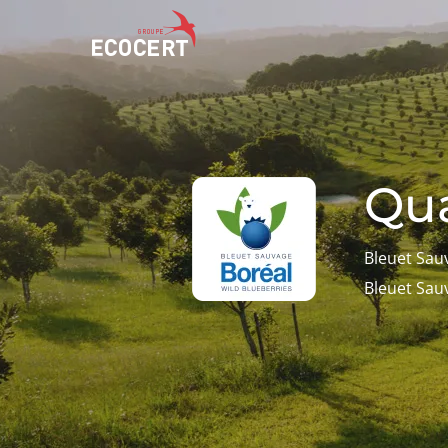
NOS SERVICES
ECOCERT
Certification
Qui sommes nous ?
Qua
Formation
Actualités
Conseil
Carrières
Bleuet Sau
Bleuet Sau