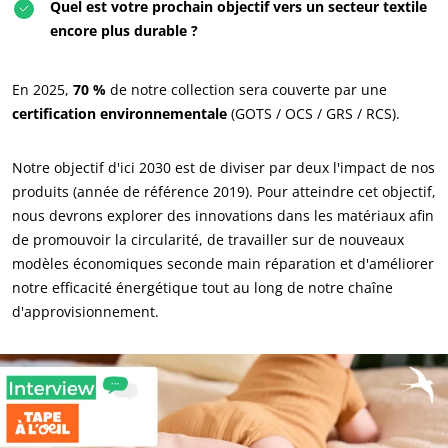
Quel est votre prochain objectif vers un secteur textile
encore plus durable ?
NOS SECTEURS D'ACTIVITÉ
Agroalimentaire
En 2025,
70 %
de notre collection sera couverte par une
Cosmétique
certification environnementale
(GOTS / OCS / GRS / RCS).
Textile
Bois et forêt
Notre objectif d'ici 2030 est de diviser par deux l'impact de nos
produits (année de référence 2019). Pour atteindre cet objectif,
Produits de la maison
nous devrons explorer des innovations dans les matériaux afin
Matériaux durables
de promouvoir la circularité, de travailler sur de nouveaux
Agrofourniture
modèles économiques seconde main réparation et d'améliorer
notre efficacité énergétique tout au long de notre chaîne
d'approvisionnement.