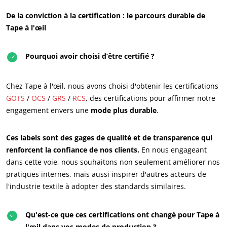
De la conviction à la certification : le parcours durable de
Tape à l'œil
Pourquoi avoir choisi d’être certifié ?
Chez Tape à l'œil, nous avons choisi d'obtenir les certifications
GOTS
/
OCS
/
GRS
/
RCS
, des certifications pour affirmer notre
engagement envers une
mode plus durable
.
ECOCERT
Ces labels sont des gages de qualité et de transparence qui
Qui sommes nous ?
renforcent la confiance de nos clients.
En nous engageant
Actualités
dans cette voie, nous souhaitons non seulement améliorer nos
pratiques internes, mais aussi inspirer d'autres acteurs de
Carrières
l'industrie textile à adopter des standards similaires.
Qu'est-ce que ces certifications ont changé pour Tape à
l'œil dans vos modes de production ?