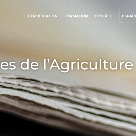
CERTIFICATION
FORMATION
CONSEIL
ESPACE
NOS ENGAGEMENTS RSE
NOS SECTEURS D'ACTIVITÉ
Agir via nos prestations
Agroalimentaire
es de l’Agriculture
Progresser avec nos équipes
Cosmétique
S’investir pour notre environnement
Textile
Innover avec notre écosystème
Bois et forêt
Produits de la maison
Matériaux durables
Agrofourniture