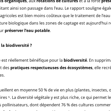
is organiques
, aux
rotations de cultures
et à la forte
prés
itant ainsi son passage dans l’eau. Le rapport souligne égal
 agricoles est bien moins coûteux que le traitement de l’eau 
ture biologique dans les zones de captage est aujourd’hui
our
préserver l’eau potable
.
 la biodiversité ?
ue est réellement bénéfique pour la
biodiversité
. En supprim
nt des
pratiques respectueuses des écosystèmes
, elle rec
es.
eillent en moyenne 50 % de vie en plus (plantes, insectes, o
es ⁵. La diversité végétale y est plus riche, ce qui permet l
s pollinisateurs, dont dépendent 76 % des cultures commerc