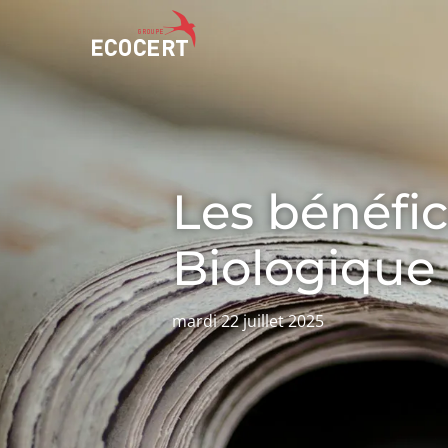
NOS SERVICES
ECOCERT
Certification
Qui sommes nous ?
Les bénéfic
Formation
Actualités
Conseil
Carrières
Biologique
mardi 22 juillet 2025