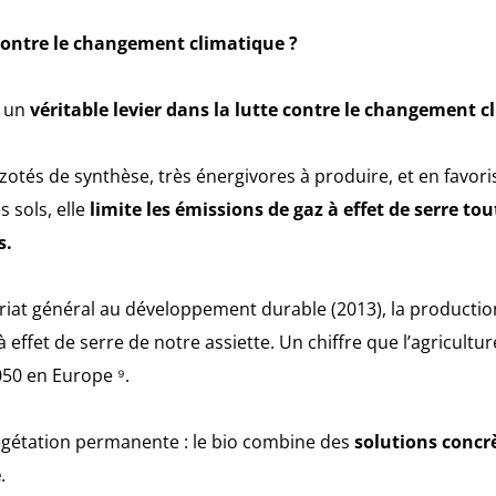
er contre le changement climatique ?
t un
véritable levier dans la lutte contre le changement 
zotés de synthèse, très énergivores à produire, et en favori
s sols, elle
limite les émissions de gaz à effet de serre to
s.
iat général au développement durable (2013), la productio
 effet de serre de notre assiette. Un chiffre que l’agricultu
050 en Europe ⁹.
végétation permanente : le bio combine des
solutions concr
e
.