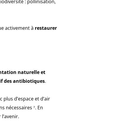
odiversité : pollinisation,
bue activement à
restaurer
ntation naturelle et
if des antibiotiques
.
ec plus d’espace et d’air
ns nécessaires ⁷. En
 l’avenir.