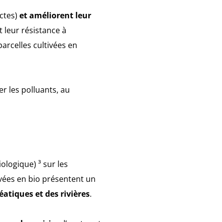
ectes)
et améliorent leur
t leur résistance à
parcelles cultivées en
er les polluants, au
iologique) ³ sur les
vées en bio présentent un
atiques et des rivières
.