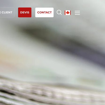
 CLIENT
DEVIS
CONTACT
NOS EXPERTISES
Agriculture biologique
Commerce équitable
Agriculture durable
Qualité et securité alimentaire
Responsabilité sociétale des entreprises
Biodiversité et changement climatique
Allégations environnementales