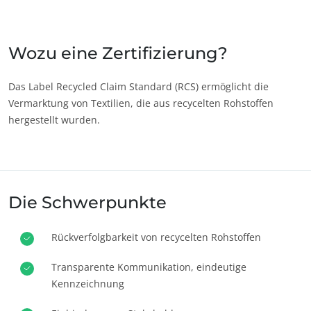
Japan
(Japanisch)
Südkorea
(Koreanisch)
Wozu eine Zertifizierung?
Amerika
Das Label Recycled Claim Standard (RCS) ermöglicht die
Vermarktung von Textilien, die aus recycelten Rohstoffen
Argentinien
(Spanisch)
hergestellt wurden.
Brasilien
(Portugiesisch)
Chile
(Spanisch)
Kanada
(Englisch)
ECOCERT
Die Schwerpunkte
Kanada
(Französisch)
Über uns
Aktuelles
Kolumbien
(Spanisch)
Rückverfolgbarkeit von recycelten Rohstoffen
Karriere
Mexiko
(Spanisch)
Transparente Kommunikation, eindeutige
Peru
(Spanisch)
Kennzeichnung
Vereinigte
(Englisch)
Staaten