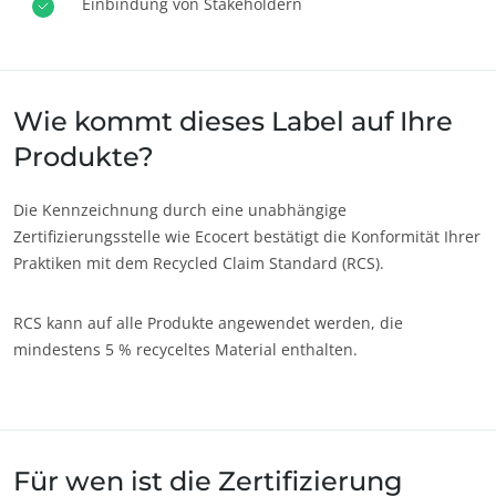
Einbindung von Stakeholdern
Europa
Deutschland
(Deutsch)
Frankreich
(Französisch)
Wie kommt dieses Label auf Ihre
Italien
(Italienisch)
Produkte?
Portugal
(Portugiesisch)
Die Kennzeichnung durch eine unabhängige
Rumänien
(Rumänisch)
Zertifizierungsstelle wie Ecocert bestätigt die Konformität Ihrer
Schweiz
(Deutsch)
Praktiken mit dem Recycled Claim Standard (RCS).
Serbien
(Serbisch)
RCS kann auf alle Produkte angewendet werden, die
Spanien
(Spanisch)
mindestens 5 % recyceltes Material enthalten.
Türkei
(Türkisch)
Für wen ist die Zertifizierung