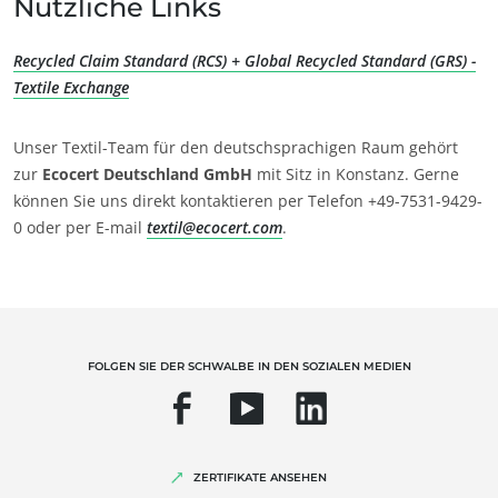
Nützliche Links
Recycled Claim Standard (RCS) + Global Recycled Standard (GRS) -
Textile Exchange
Unser Textil-Team für den deutschsprachigen Raum gehört
UNSERE KOMPETENZEN
zur
Ecocert Deutschland GmbH
mit Sitz in Konstanz. Gerne
Bio-Landwirtschaft
können Sie uns direkt kontaktieren per Telefon +49-7531-9429-
0 oder per E-mail
textil@ecocert.com
.
Fairer Handel
Nachhaltige Landwirtschaft
Qualität und Lebensmittelsicherheit
Soziale Unternehmensverantwortung (CSR)
FOLGEN SIE DER SCHWALBE IN DEN SOZIALEN MEDIEN
Biodiversität und Klimawandel
Umweltbezogene Angaben
ZERTIFIKATE ANSEHEN