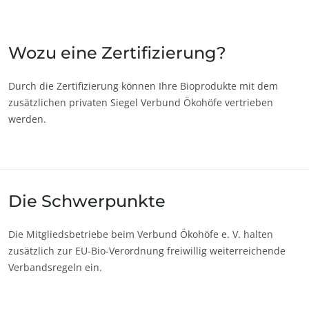
Japan
(Japanisch)
Südkorea
(Koreanisch)
Wozu eine Zertifizierung?
Amerika
Durch die Zertifizierung können Ihre Bioprodukte mit dem
zusätzlichen privaten Siegel Verbund Ökohöfe vertrieben
Argentinien
(Spanisch)
werden.
Brasilien
(Portugiesisch)
ECOCERT
Chile
(Spanisch)
Über uns
Kanada
(Englisch)
Aktuelles
Die Schwerpunkte
Kanada
(Französisch)
Karriere
Kolumbien
(Spanisch)
Die Mitgliedsbetriebe beim Verbund Ökohöfe e. V. halten
Mexiko
(Spanisch)
zusätzlich zur EU-Bio-Verordnung freiwillig weiterreichende
Verbandsregeln ein.
Peru
(Spanisch)
Vereinigte
(Englisch)
Staaten