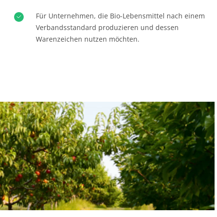
Für Unternehmen, die Bio-Lebensmittel nach einem
Verbandsstandard produzieren und dessen
UNSERE GESCHÄFTSBEREICHE
Warenzeichen nutzen möchten.
Agri-Food
Kosmetik
Textil
Wald und Holz
Haushaltsprodukte
Nachhaltige Materialien
Inputs