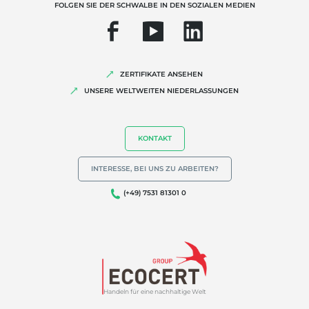
FOLGEN SIE DER SCHWALBE IN DEN SOZIALEN MEDIEN
Qualität und Lebensmittelsicherheit
Soziale Unternehmensverantwortung (CSR)
Biodiversität und Klimawandel
ZERTIFIKATE ANSEHEN
Umweltbezogene Angaben
UNSERE WELTWEITEN NIEDERLASSUNGEN
KONTAKT
INTERESSE, BEI UNS ZU ARBEITEN?
(+49) 7531 81301 0
Handeln für eine nachhaltige Welt