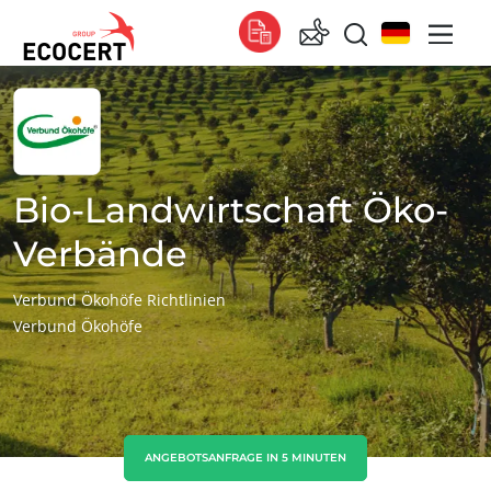
UNSERE SERVICES
Global
Zertifizierung
Global
(Englisch)
Global
(Französisch)
Bio-Landwirtschaft Öko-
Global
(Spanisch)
Verbände
Afrika
Verbund Ökohöfe Richtlinien
Verbund Ökohöfe
Südafrika
(Englisch)
Tunesien
(Französisch)
Asien
China
(Chinesisch)
ANGEBOTSANFRAGE IN 5 MINUTEN
Indien
(Englisch)