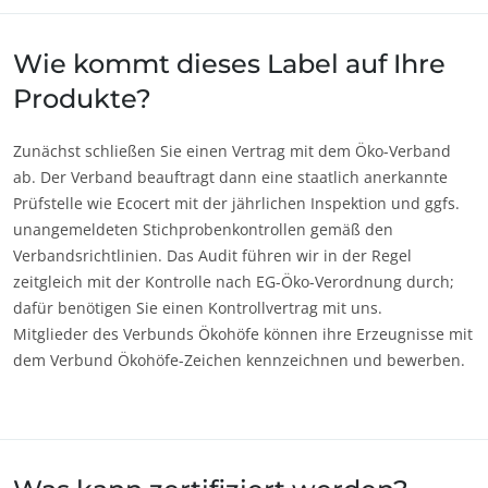
Europa
Wie kommt dieses Label auf Ihre
Deutschland
(Deutsch)
Produkte?
Frankreich
(Französisch)
Italien
(Italienisch)
Zunächst schließen Sie einen Vertrag mit dem Öko-Verband
Portugal
(Portugiesisch)
ab. Der Verband beauftragt dann eine staatlich anerkannte
Prüfstelle wie Ecocert mit der jährlichen Inspektion und ggfs.
Rumänien
(Rumänisch)
unangemeldeten Stichprobenkontrollen gemäß den
Schweiz
(Deutsch)
Verbandsrichtlinien. Das Audit führen wir in der Regel
zeitgleich mit der Kontrolle nach EG-Öko-Verordnung durch;
Serbien
(Serbisch)
dafür benötigen Sie einen Kontrollvertrag mit uns.
Spanien
(Spanisch)
Mitglieder des Verbunds Ökohöfe können ihre Erzeugnisse mit
dem Verbund Ökohöfe-Zeichen kennzeichnen und bewerben.
Türkei
(Türkisch)
UNSERE CSR-VERPFLICHTUNGEN
Mit unseren Services handeln
Mit unseren Teams bewegen
Aktiv für unsere Umwelt