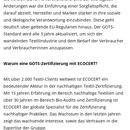
UNSERE GESCHÄFTSBEREICHE
Änderungen war die Einführung einer Sorgfaltspflicht, die
darauf abzielt, Hersteller und Marken stärker in ihre soziale
Agri-Food
und ökologische Verantwortung einzubinden. Diese geht
Kosmetik
deutlich über geltende EU-Regularien hinaus. Der GOTS-
Standard wird alle 3 Jahre aktualisiert, um sich der
Textil
wandelnden Textilindustrie und dem Bedarf der Verbraucher
Wald und Holz
und Verbraucherinnen anzupassen.
Haushaltsprodukte
Nachhaltige Materialien
Warum eine GOTS-Zertifizierung mit ECOCERT?
Inputs
Mit über 2.000 Textil-Clients weltweit ist ECOCERT ein
bedeutender Akteur in der nachhaltigen Textil-Zertifizierung.
Mit 15 Jahren Erfahrung im Bereich nachhaltige Textilien und
über 30 Jahren im Bereich Bio-Audits und Zertifizierung ist
ECOCERT der globale Spezialist für die Zertifizierung
nachhaltiger Praktiken. Das Wachstum in den letzten Jahren
zeigt das wachsende Interesse, sowie das Vertrauen in die
Expertise der Gruppe.