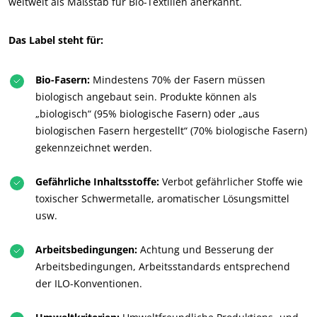
weltweit als Maßstab für Bio-Textilien anerkannt.
Das Label steht für:
Bio-Fasern:
Mindestens 70% der Fasern müssen
biologisch angebaut sein. Produkte können als
„biologisch“ (95% biologische Fasern) oder „aus
biologischen Fasern hergestellt“ (70% biologische Fasern)
gekennzeichnet werden.
Gefährliche Inhaltsstoffe:
Verbot gefährlicher Stoffe wie
toxischer Schwermetalle, aromatischer Lösungsmittel
usw.
UNSERE CSR-VERPFLICHTUNGEN
Mit unseren Services handeln
Arbeitsbedingungen:
Achtung und Besserung der
Mit unseren Teams bewegen
Arbeitsbedingungen, Arbeitsstandards entsprechend
der ILO-Konventionen.
Aktiv für unsere Umwelt
Innovativ mit unserem Ökosystem