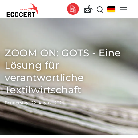
UNSERE SERVICES
Zertifizierung
ZOOM ON: GOTS - Eine
Lösung für
verantwortliche
Textilwirtschaft
Donnerstag, 22. August 2024