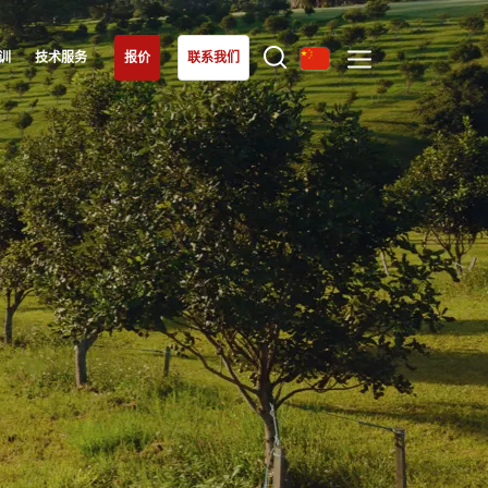
训
技术服务
报价
联系我们
欧洲
我们的专长
土耳其
(土耳其语)
有机农业
塞尔维亚
(塞尔维亚语)
公平贸易
德国
(德语)
可持续农业
意大利
(意大利语)
食品质量与安全
法国
(法语)
企业社会责任
瑞士
生物多样性与气候变化
(德语)
环境声明
罗马尼亚
(罗马尼亚语)
葡萄牙
(葡萄牙语)
西班牙
(西班牙语)