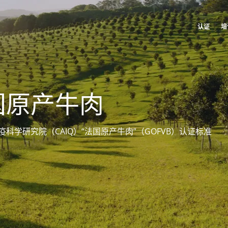
认证
培
全球的
美国
我们的企业社会责任承诺
我们的业务部门
Global
(法语)
加拿大
(法语)
通过我们的服务采取行动
农食产品
国原产牛肉
Global
(英语)
加拿大
(英语)
与团队共同进步
化妆品
Global
(西班牙语)
哥伦比亚
(西班牙语)
为环境保护贡献力量
纺织品
科学研究院（CAIQ）“法国原产牛肉”（GOFVB）认证标准
墨西哥
(西班牙语)
与我们的生态系统共同创新
林业
非洲
巴西
(葡萄牙语)
家庭护理产品
南非
(英语)
智利
(西班牙语)
耐用材料
突尼斯
(法语)
Inputs
秘鲁
(西班牙语)
美国
(英语)
亚洲
阿根廷
(西班牙语)
中国
(中文)