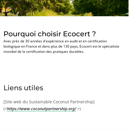
Pourquoi choisir Ecocert ?
Avec près de 30 années d'expérience en audit et en certification
biologique en France et dans plus de 130 pays, Ecocert est le spécialiste
mondial de la certification des pratiques durables.
NOS EXPERTISES
Liens utiles
Agriculture biologique
Commerce équitable
[Site web du Sustainable Coconut Partnership]
Agriculture durable
(<
https://www.coconutpartnership.org/
>)
Qualité et securité alimentaire
Responsabilité sociétale des entreprises