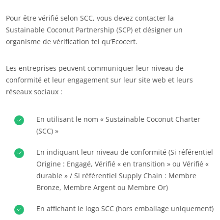
Pour être vérifié selon SCC, vous devez contacter la
Sustainable Coconut Partnership (SCP) et désigner un
organisme de vérification tel qu’Ecocert.
NOS ENGAGEMENTS RSE
Les entreprises peuvent communiquer leur niveau de
Agir via nos prestations
conformité et leur engagement sur leur site web et leurs
Progresser avec nos équipes
réseaux sociaux :
S’investir pour notre environnement
Innover avec notre écosystème
En utilisant le nom « Sustainable Coconut Charter
(SCC) »
En indiquant leur niveau de conformité (Si référentiel
Origine : Engagé, Vérifié « en transition » ou Vérifié «
durable » / Si référentiel Supply Chain : Membre
Bronze, Membre Argent ou Membre Or)
En affichant le logo SCC (hors emballage uniquement)