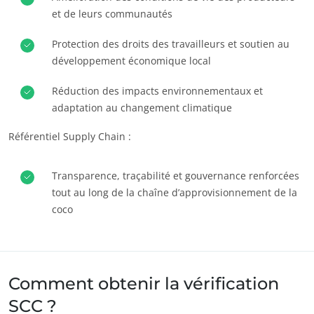
et de leurs communautés
Europe
Allemagne
(allemand)
Protection des droits des travailleurs et soutien au
développement économique local
Espagne
(espagnol)
France
(français)
Réduction des impacts environnementaux et
adaptation au changement climatique
Italie
(italien)
Référentiel Supply Chain :
Portugal
(portugais)
Roumanie
(roumain)
Transparence, traçabilité et gouvernance renforcées
Serbie
(serbe)
tout au long de la chaîne d’approvisionnement de la
Suisse
(allemand)
coco
Turquie
(turc)
Comment obtenir la vérification
SCC ?