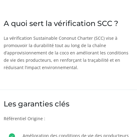
Inde
(anglais)
Japon
(japonais)
A quoi sert la vérification SCC ?
Amérique
La vérification Sustainable Cononut Charter (SCC) vise à
promouvoir la durabilité tout au long de la chaîne
Argentine
(espagnol)
d’approvisionnement de la coco en améliorant les conditions
Brésil
(portugais)
de vie des producteurs, en renforçant la traçabilité et en
Canada
(anglais)
réduisant l’impact environnemental.
Canada
(français)
Chili
(espagnol)
Colombie
(espagnol)
Les garanties clés
ECOCERT
Mexique
(espagnol)
Qui sommes nous ?
Référentiel Origine :
Pérou
(espagnol)
Actualités
États-Unis
(anglais)
Carrières
Amélioration des conditions de vie des producteurs