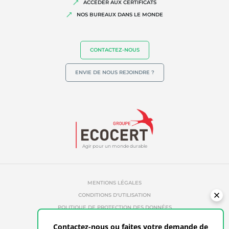
ACCÉDER AUX CERTIFICATS
NOS BUREAUX DANS LE MONDE
NOS EXPERTISES
Agriculture biologique
CONTACTEZ-NOUS
Commerce équitable
ENVIE DE NOUS REJOINDRE ?
Agriculture durable
Qualité et securité alimentaire
Responsabilité sociétale des entreprises
Biodiversité et changement climatique
Allégations environnementales
Agir pour un monde durable
MENTIONS LÉGALES
CONDITIONS D'UTILISATION
POLITIQUE DE PROTECTION DES DONNÉES
POLITIQUE DE COOKIES
Contactez-nous ou faites votre demande de