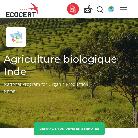
NOS SERVICES
Global
Certification
Global
(anglais)
Formation
Global
(espagnol)
Agriculture biologique
Conseil
Global
(français)
Inde
Afrique
National Program for Organic Production
NPOP
Afrique du Sud
(anglais)
Tunisie
(français)
Asie
ECOCERT
Chine
(chinois)
DEMANDER UN DEVIS EN 5 MINUTES
Qui sommes nous ?
Corée du Sud
(coréen)