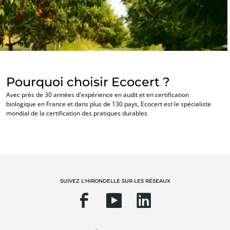
Europe
Allemagne
(allemand)
Espagne
(espagnol)
NOS SECTEURS D'ACTIVITÉ
France
(français)
Agroalimentaire
Pourquoi choisir Ecocert ?
Italie
(italien)
Cosmétique
Avec près de 30 années d'expérience en audit et en certification
Portugal
(portugais)
Textile
biologique en France et dans plus de 130 pays, Ecocert est le spécialiste
mondial de la certification des pratiques durables
Bois et forêt
Roumanie
(roumain)
Produits de la maison
Serbie
(serbe)
Matériaux durables
Suisse
(allemand)
Agrofourniture
Turquie
(turc)
SUIVEZ L'HIRONDELLE SUR LES RÉSEAUX