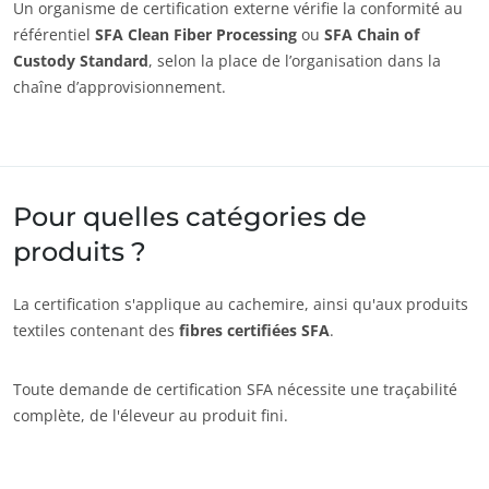
Un organisme de certification externe vérifie la conformité au
référentiel
SFA Clean Fiber Processing
ou
SFA Chain of
Custody Standard
, selon la place de l’organisation dans la
chaîne d’approvisionnement.
Pour quelles catégories de
NOS SECTEURS D'ACTIVITÉ
produits ?
Agroalimentaire
La certification s'applique au cachemire, ainsi qu'aux produits
Cosmétique
textiles contenant des
fibres certifiées SFA
.
Textile
Bois et forêt
Toute demande de certification SFA nécessite une traçabilité
complète, de l'éleveur au produit fini.
Produits de la maison
Matériaux durables