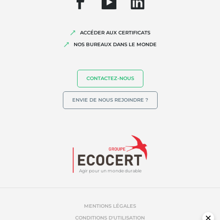
Agriculture durable
Qualité et securité alimentaire
ACCÉDER AUX CERTIFICATS
Responsabilité sociétale des entreprises
NOS BUREAUX DANS LE MONDE
Biodiversité et changement climatique
Allégations environnementales
CONTACTEZ-NOUS
ENVIE DE NOUS REJOINDRE ?
Agir pour un monde durable
MENTIONS LÉGALES
CONDITIONS D'UTILISATION