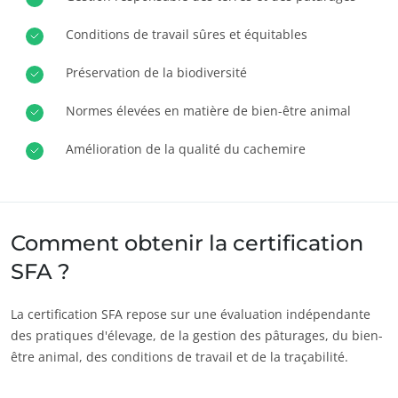
Europe
Conditions de travail sûres et équitables
Allemagne
(allemand)
Préservation de la biodiversité
Espagne
(espagnol)
Normes élevées en matière de bien-être animal
France
(français)
Italie
(italien)
NOS ENGAGEMENTS RSE
Amélioration de la qualité du cachemire
Portugal
(portugais)
Agir via nos prestations
Roumanie
(roumain)
Progresser avec nos équipes
Serbie
(serbe)
S’investir pour notre environnement
Comment obtenir la certification
Suisse
(allemand)
Innover avec notre écosystème
SFA ?
Turquie
(turc)
La certification SFA repose sur une évaluation indépendante
des pratiques d'élevage, de la gestion des pâturages, du bien-
être animal, des conditions de travail et de la traçabilité.