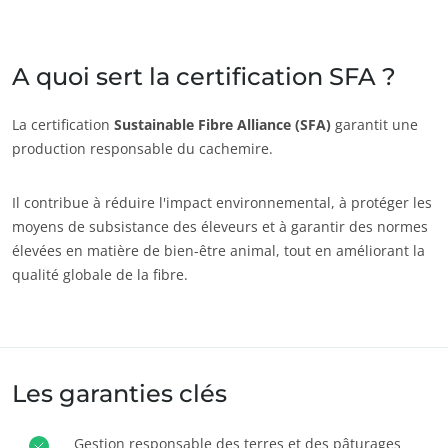
Inde
(anglais)
Japon
(japonais)
A quoi sert la certification SFA ?
Amérique
La certification
Sustainable Fibre Alliance (SFA)
garantit une
ECOCERT
production responsable du cachemire.
Argentine
(espagnol)
Qui sommes nous ?
Brésil
(portugais)
Il contribue à réduire l'impact environnemental, à protéger les
Actualités
Canada
(anglais)
moyens de subsistance des éleveurs et à garantir des normes
Carrières
élevées en matière de bien-être animal, tout en améliorant la
Canada
(français)
qualité globale de la fibre.
Chili
(espagnol)
Colombie
(espagnol)
Mexique
(espagnol)
Les garanties clés
Pérou
(espagnol)
États-Unis
(anglais)
Gestion responsable des terres et des pâturages