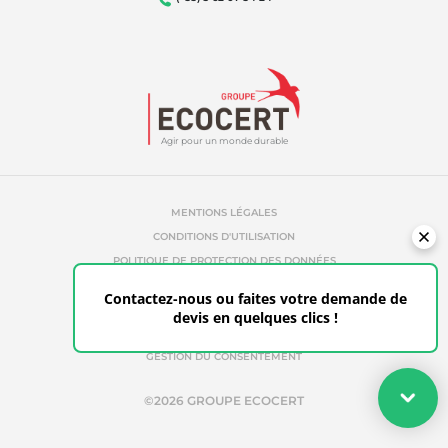
Agir pour un monde durable
MENTIONS LÉGALES
CONDITIONS D'UTILISATION
POLITIQUE DE PROTECTION DES DONNÉES
POLITIQUE DE COOKIES
Contactez-nous ou faites votre demande de
RÉFÉRENCES ABUSIVES
devis en quelques clics !
ETHIQUE & ALERTE
ESPACE CLIENT
GESTION DU CONSENTEMENT
Votre devis
©2026 GROUPE ECOCERT
Faites votre demande de devis en quelques clics pour les
certifications adaptées à vos besoins