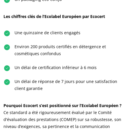
Les chiffres clés de l’Ecolabel Européen par Ecocert
NOS ENGAGEMENTS RSE
Une quinzaine de clients engagés
Agir via nos prestations
Progresser avec nos équipes
Environ 200 produits certifiés en détergence et
S’investir pour notre environnement
cosmétiques confondus
Innover avec notre écosystème
Un délai de certification inférieur à 6 mois
Un délai de réponse de 7 jours pour une satisfaction
client garantie
Pourquoi Ecocert s’est positionné sur l’Ecolabel Européen ?
Ce standard a été rigoureusement évalué par le Comité
d'évaluation des prestations (COMEP) sur sa robustesse, son
niveau d’exigences, sa pertinence et la communication