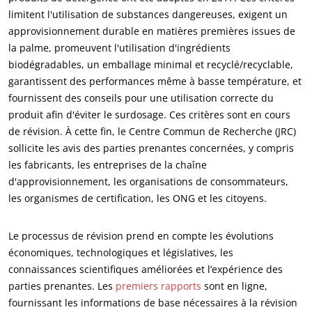
limitent l'utilisation de substances dangereuses, exigent un
approvisionnement durable en matières premières issues de
la palme, promeuvent l'utilisation d'ingrédients
biodégradables, un emballage minimal et recyclé/recyclable,
NOS SECTEURS D'ACTIVITÉ
garantissent des performances même à basse température, et
Agroalimentaire
fournissent des conseils pour une utilisation correcte du
produit afin d'éviter le surdosage. Ces critères sont en cours
Cosmétique
de révision. À cette fin, le Centre Commun de Recherche (JRC)
Textile
sollicite les avis des parties prenantes concernées, y compris
Bois et forêt
les fabricants, les entreprises de la chaîne
d'approvisionnement, les organisations de consommateurs,
Produits de la maison
les organismes de certification, les ONG et les citoyens.
Emballages durables
Agrofourniture
Le processus de révision prend en compte les évolutions
économiques, technologiques et législatives, les
connaissances scientifiques améliorées et l’expérience des
parties prenantes. Les
premiers rapports
sont en ligne,
fournissant les informations de base nécessaires à la révision