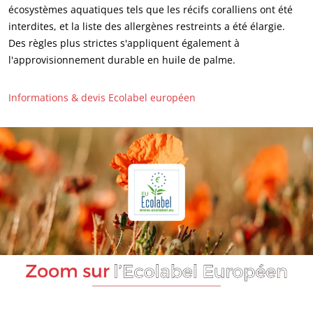
écosystèmes aquatiques tels que les récifs coralliens ont été
interdites, et la liste des allergènes restreints a été élargie.
Des règles plus strictes s'appliquent également à
l'approvisionnement durable en huile de palme.
Informations & devis Ecolabel européen
NOS EXPERTISES
Agriculture biologique
Commerce équitable
Agriculture durable
Qualité et securité alimentaire
Responsabilité sociétale des entreprises
Biodiversité et changement climatique
Allégations environnementales