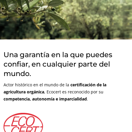
Una garantía en la que puedes
confiar, en cualquier parte del
mundo.
NUESTROS COMPROMISOS RSE
Actuar a través de nuestros servicios
Actor histórico en el mundo de la
certificación de la
agricultura orgánica
, Ecocert es reconocido por su
Avanzar con nuestros equipos
competencia, autonomía e imparcialidad
.
Comprometerse con nuestro medio ambiente
Innovar con nuestro ecosistema