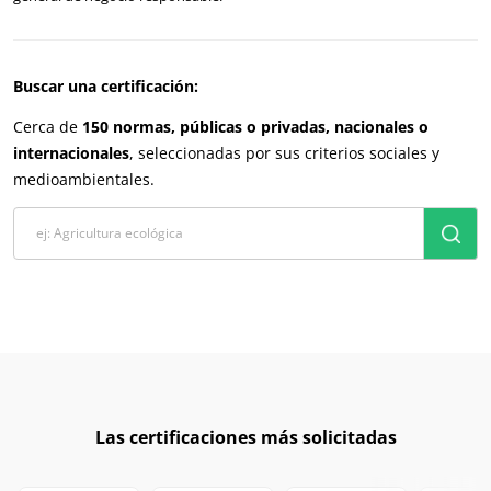
Europa
Alemania
(alemán)
Buscar una certificación:
España
(español)
Cerca de
150 normas, públicas o privadas, nacionales o
Francia
(francés)
internacionales
, seleccionadas por sus criterios sociales y
Italia
(italiano)
medioambientales.
Portugal
(portugués)
Rumania
(rumano)
Serbia
(serbio)
Suiza
(alemán)
Turquía
(turco)
Las certificaciones más solicitadas