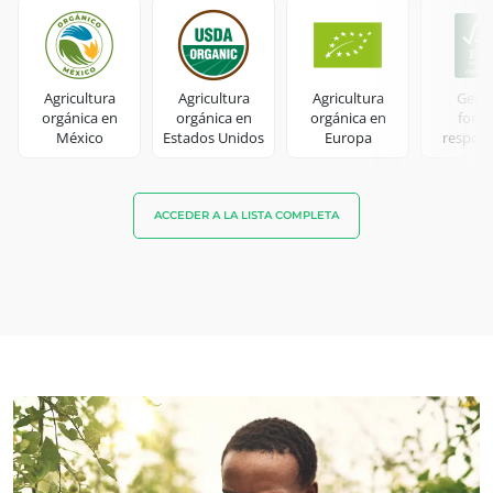
Agricultura
Agricultura
Agricultura
Gesti
orgánica en
orgánica en
orgánica en
fores
México
Estados Unidos
Europa
respons
ECOCERT
ACCEDER A LA LISTA COMPLETA
¿Quiénes somos?
Noticias
Carreras