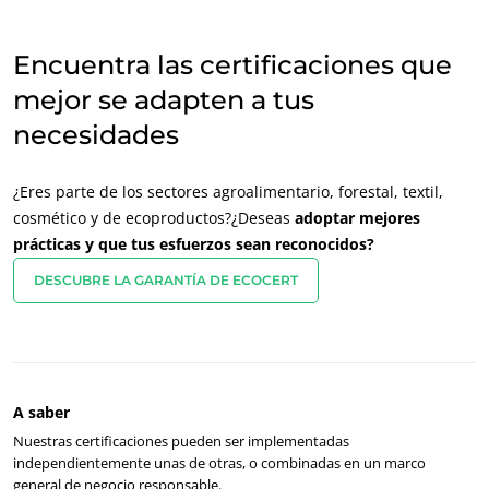
India
(inglés)
Encuentra las certificaciones que
Japón
(japonés)
mejor se adapten a tus
necesidades
America
Argentina
(español)
¿Eres parte de los sectores agroalimentario, forestal, textil,
Brasil
(portugués)
cosmético y de ecoproductos?¿Deseas
adoptar mejores
Canadá
(francés)
prácticas y que tus esfuerzos sean reconocidos?
Canadá
(inglés)
DESCUBRE LA GARANTÍA DE ECOCERT
Chile
(español)
Colombia
(español)
Estados Unidos
(inglés)
A saber
México
(español)
Nuestras certificaciones pueden ser implementadas
Perú
(español)
independientemente unas de otras, o combinadas en un marco
general de negocio responsable.