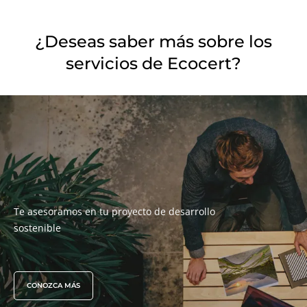
¿Deseas saber más sobre los
servicios de Ecocert?
NUESTRA EXPERIENCIA
Agricultura orgánica
Comercio justo
Agricultura sostenible
Calidad y seguridad alimentaria
Responsabilidad social corporativa
Biodiversidad y cambio climático
Te asesoramos en tu proyecto de desarrollo
Alegaciones medioambientales
sostenible
CONOZCA MÁS