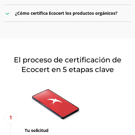
¿Cómo certifica Ecocert los productos orgánicos?
La mención "Certificado por Ecocert"
El logotipo de certificación de Ecocert
El nombre de la norma de referencia según la
El proceso de certificación de
cual el producto está certificado
Ecocert en 5 etapas clave
FR-BIO-01:
ISO código del país-BIO-154:
NUESTROS SECTORES COMERCIALES
Agroalimentario
1
Cosméticos
Tu solicitud
Textiles