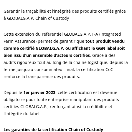
Garantir la traçabilité et l’intégrité des produits certifiés grâce
à GLOBALG.A.P. Chain of Custody
NOS ENGAGEMENTS RSE
Cette extension du référentiel GLOBALG.A.P. IFA (Integrated
Farm Assurance) permet de garantir que
tout produit vendu
Agir via nos prestations
comme certifié GLOBALG.A.P. ou affichant le GGN label soit
Progresser avec nos équipes
bien issu d’un ensemble d’acteurs certifiés
. Grâce à des
S’investir pour notre environnement
audits rigoureux tout au long de la chaîne logistique, depuis la
ferme jusqu’au consommateur final, la certification CoC
Innover avec notre écosystème
renforce la transparence des produits.
Depuis le
1er janvier 2023
, cette certification est devenue
obligatoire pour toute entreprise manipulant des produits
certifiés GLOBALG.A.P., renforçant ainsi la crédibilité et
l’intégrité du label.
Les garanties de la certification Chain of Custody