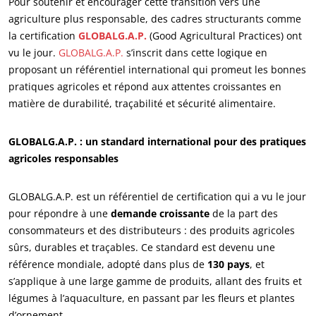
Pour soutenir et encourager cette transition vers une
agriculture plus responsable, des cadres structurants comme
la certification
GLOBALG.A.P.
(Good Agricultural Practices) ont
vu le jour.
GLOBALG.A.P.
s’inscrit dans cette logique en
proposant un référentiel international qui promeut les bonnes
ECOCERT
pratiques agricoles et répond aux attentes croissantes en
Qui sommes nous ?
matière de durabilité, traçabilité et sécurité alimentaire.
Actualités
GLOBALG.A.P. : un standard international pour des pratiques
Carrières
agricoles responsables
GLOBALG.A.P. est un référentiel de certification qui a vu le jour
pour répondre à une
demande croissante
de la part des
consommateurs et des distributeurs : des produits agricoles
sûrs, durables et traçables. Ce standard est devenu une
référence mondiale, adopté dans plus de
130 pays
, et
s’applique à une large gamme de produits, allant des fruits et
légumes à l’aquaculture, en passant par les fleurs et plantes
d’ornement.