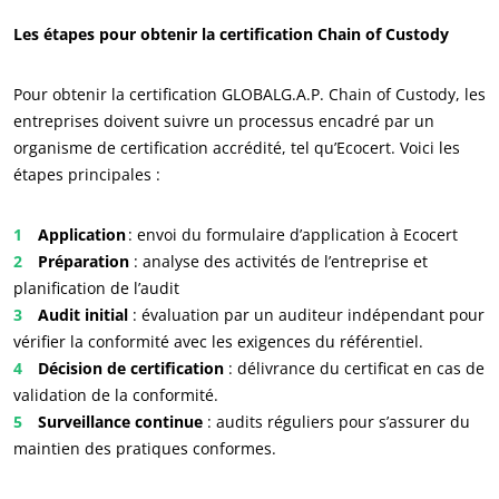
Les étapes pour obtenir la certification Chain of Custody
Pour obtenir la certification GLOBALG.A.P. Chain of Custody, les
entreprises doivent suivre un processus encadré par un
organisme de certification accrédité, tel qu’Ecocert. Voici les
NOS SECTEURS D'ACTIVITÉ
étapes principales :
Agroalimentaire
Cosmétique
Application
: envoi du formulaire d’application à Ecocert
Préparation
: analyse des activités de l’entreprise et
Textile
planification de l’audit
Bois et forêt
Audit initial
: évaluation par un auditeur indépendant pour
Produits de la maison
vérifier la conformité avec les exigences du référentiel.
Décision de certification
: délivrance du certificat en cas de
Matériaux durables
validation de la conformité.
Agrofourniture
Surveillance continue
: audits réguliers pour s’assurer du
maintien des pratiques conformes.