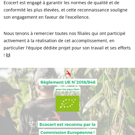
S’investir pour notre environnement
Ecocert est engagé à garantir les normes de qualité et de
conformité les plus élevées, et cette reconnaissance souligne
Innover avec notre écosystème
son engagement en faveur de l'excellence.
Nous tenons à remercier toutes nos filiales qui ont participé
activement à la réalisation de cet accomplissement, en
particulier l'équipe dédiée projet pour son travail et ses efforts
! 🙌
NOS SECTEURS D'ACTIVITÉ
Agroalimentaire
Cosmétique
Textile
Bois et forêt
Produits de la maison