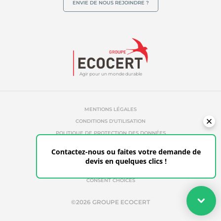
ENVIE DE NOUS REJOINDRE ?
Responsabilité sociétale des entreprises
Biodiversité et changement climatique
Allégations environnementales
Agir pour un monde durable
MENTIONS LÉGALES
CONDITIONS D'UTILISATION
POLITIQUE DE PROTECTION DES DONNÉES
POLITIQUE DE COOKIES
Contactez-nous ou faites votre demande de
RÉFÉRENCES ABUSIVES
devis en quelques clics !
ETHIQUE & ALERTE
ESPACE CLIENT
CONSENT CHOICES
Votre devis
©2026 GROUPE ECOCERT
Faites votre demande de devis en quelques clics pour les
certifications adaptées à vos besoins