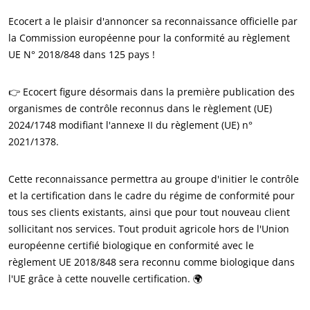
ECOCERT
Ecocert a le plaisir d'annoncer sa reconnaissance officielle par
Qui sommes nous ?
la Commission européenne pour la conformité au règlement
Actualités
UE N° 2018/848 dans 125 pays !
Carrières
👉 Ecocert figure désormais dans la première publication des
organismes de contrôle reconnus dans le règlement (UE)
2024/1748 modifiant l'annexe II du règlement (UE) n°
2021/1378.
Cette reconnaissance permettra au groupe d'initier le contrôle
et la certification dans le cadre du régime de conformité pour
tous ses clients existants, ainsi que pour tout nouveau client
sollicitant nos services. Tout produit agricole hors de l'Union
européenne certifié biologique en conformité avec le
NOS ENGAGEMENTS RSE
règlement UE 2018/848 sera reconnu comme biologique dans
Agir via nos prestations
l'UE grâce à cette nouvelle certification. 🌍
Progresser avec nos équipes