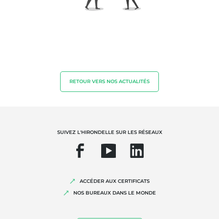
RETOUR VERS NOS ACTUALITÉS
NOS EXPERTISES
Agriculture biologique
Commerce équitable
Agriculture durable
SUIVEZ L'HIRONDELLE SUR LES RÉSEAUX
Qualité et securité alimentaire
Responsabilité sociétale des entreprises
Biodiversité et changement climatique
ACCÉDER AUX CERTIFICATS
NOS BUREAUX DANS LE MONDE
Allégations environnementales