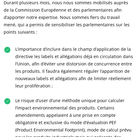
Durant plusieurs mois, nous nous sommes mobilisés auprès
de la Commission Européenne et des parlementaires afin
d’apporter notre expertise. Nous sommes fiers du travail
mené, qui a permis de sensibiliser les parlementaires sur les
points suivants :
L’importance d’inclure dans le champ d’application de la
directive les labels et allégations déjà en circulation dans
l’Union, afin d’éviter une distorsion de concurrence entre
les produits. Il faudra également réguler l’apparition de
nouveaux labels et allégations afin de limiter réellement
leur prolifération ;
NOS ENGAGEMENTS RSE
Agir via nos prestations
Le risque d’user d’une méthode unique pour calculer
l’impact environnemental des produits. Certains
Progresser avec nos équipes
amendements appelaient à une prise en compte
S’investir pour notre environnement
obligatoire et exclusive du mode d’évaluation PEF
Innover avec notre écosystème
(Product Environmental Footprint), mode de calcul prévu