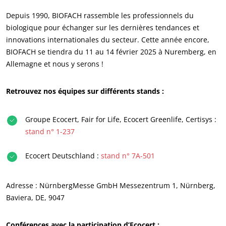
Depuis 1990, BIOFACH rassemble les professionnels du
biologique pour échanger sur les dernières tendances et
innovations internationales du secteur. Cette année encore,
BIOFACH se tiendra du 11 au 14 février 2025 à Nuremberg, en
ECOCERT
Allemagne et nous y serons !
Qui sommes nous ?
Retrouvez nos équipes sur différents stands :
Actualités
Carrières
Groupe Ecocert, Fair for Life, Ecocert Greenlife, Certisys :
stand n° 1-237
Ecocert Deutschland :
stand n° 7A-501
Adresse : NürnbergMesse GmbH Messezentrum 1, Nürnberg,
Baviera, DE, 9047
Conférences avec la participation d’Ecocert :