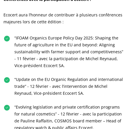
Ecocert aura l’honneur de contribuer à plusieurs conférences
majeures lors de cette édition :
“IFOAM Organics Europe Policy Day 2025: Shaping the
NOS ENGAGEMENTS RSE
future of agriculture in the EU and beyond: Aligning
Agir via nos prestations
sustainability with farmer support and competitiveness”
- 11 février - avec la participation de Michel Reynaud,
Progresser avec nos équipes
Vice-président Ecocert SA.
S’investir pour notre environnement
Innover avec notre écosystème
“Update on the EU Organic Regulation and international
trade” - 12 février - avec l’intervention de Michel
Reynaud, Vice-président Ecocert SA.
“Evolving legislation and private certification programs
for natural cosmetics” - 12 février - avec la participation
de Pauline Raffaitin, COSMOS board member – Head of
regulatory watch & public affairs Ecocert.