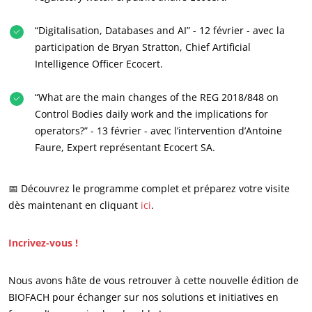
“Digitalisation, Databases and AI” - 12 février - avec la
participation de Bryan Stratton, Chief Artificial
Intelligence Officer Ecocert.
“What are the main changes of the REG 2018/848 on
Control Bodies daily work and the implications for
NOS SECTEURS D'ACTIVITÉ
operators?” - 13 février - avec l’intervention d’Antoine
Faure, Expert représentant Ecocert SA.
Agroalimentaire
Cosmétique
📅 Découvrez le programme complet et préparez votre visite
Textile
dès maintenant en cliquant
ici
.
Bois et forêt
Incrivez-vous !
Produits de la maison
Matériaux durables
Nous avons hâte de vous retrouver à cette nouvelle édition de
Agrofourniture
BIOFACH pour échanger sur nos solutions et initiatives en