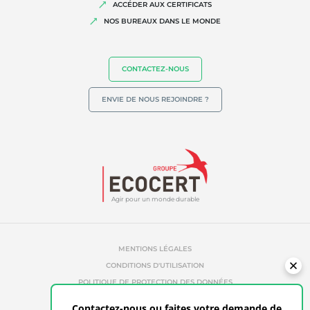
ACCÉDER AUX CERTIFICATS
Qualité et securité alimentaire
NOS BUREAUX DANS LE MONDE
Responsabilité sociétale des entreprises
Biodiversité et changement climatique
CONTACTEZ-NOUS
Allégations environnementales
ENVIE DE NOUS REJOINDRE ?
Agir pour un monde durable
MENTIONS LÉGALES
CONDITIONS D'UTILISATION
POLITIQUE DE PROTECTION DES DONNÉES
POLITIQUE DE COOKIES
Contactez-nous ou faites votre demande de