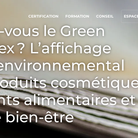
CERTIFICATION
FORMATION
CONSEIL
ESPACE
-vous le Green
x ? L’affichage
NOS ENGAGEMENTS RSE
NOS SECTEURS D'ACTIVITÉ
Agir via nos prestations
Agroalimentaire
t environnemental
Progresser avec nos équipes
Cosmétique
S’investir pour notre environnement
Textile
roduits cosmétique
Innover avec notre écosystème
Bois et forêt
s alimentaires et
Produits de la maison
Matériaux durables
 bien-être
Agrofourniture