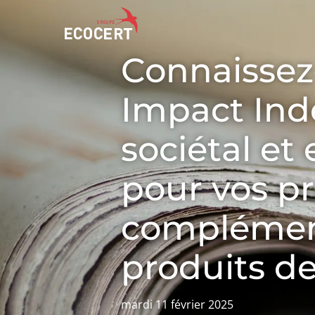
Connaissez
Impact Inde
NOS SERVICES
ECOCERT
Certification
Qui sommes nous ?
sociétal e
Formation
Actualités
Conseil
Carrières
pour vos p
complément
produits de
mardi 11 février 2025