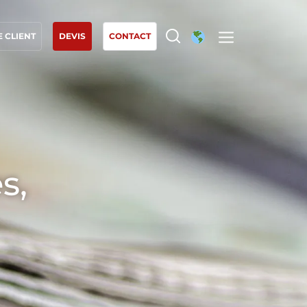
 CLIENT
DEVIS
CONTACT
NOS EXPERTISES
Agriculture biologique
Commerce équitable
Agriculture durable
s,
Qualité et securité alimentaire
Responsabilité sociétale des entreprises
Biodiversité et changement climatique
Allégations environnementales