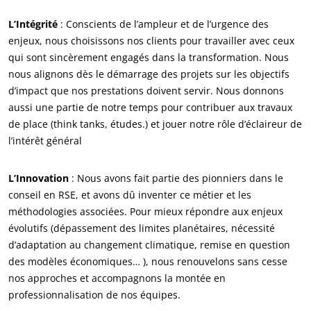
L’Intégrité
: Conscients de l’ampleur et de l’urgence des
enjeux, nous choisissons nos clients pour travailler avec ceux
qui sont sincèrement engagés dans la transformation. Nous
NOS EXPERTISES
nous alignons dès le démarrage des projets sur les objectifs
d’impact que nos prestations doivent servir. Nous donnons
Agriculture biologique
aussi une partie de notre temps pour contribuer aux travaux
Commerce équitable
de place (think tanks, études.) et jouer notre rôle d’éclaireur de
Agriculture durable
l’intérêt général
Qualité et securité alimentaire
L’Innovation
: Nous avons fait partie des pionniers dans le
Responsabilité sociétale des entreprises
conseil en RSE, et avons dû inventer ce métier et les
Biodiversité et changement climatique
méthodologies associées. Pour mieux répondre aux enjeux
évolutifs (dépassement des limites planétaires, nécessité
Allégations environnementales
d’adaptation au changement climatique, remise en question
des modèles économiques… ), nous renouvelons sans cesse
nos approches et accompagnons la montée en
professionnalisation de nos équipes.