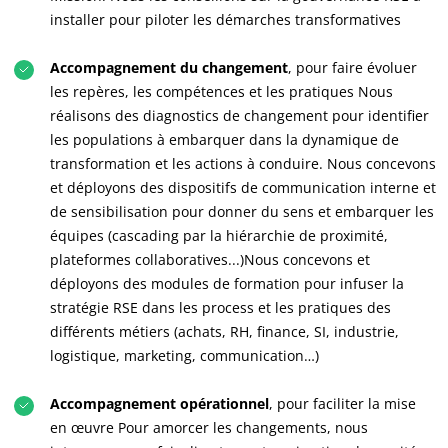
installer pour piloter les démarches transformatives
Accompagnement du changement
, pour faire évoluer
les repères, les compétences et les pratiques Nous
réalisons des diagnostics de changement pour identifier
les populations à embarquer dans la dynamique de
transformation et les actions à conduire. Nous concevons
et déployons des dispositifs de communication interne et
de sensibilisation pour donner du sens et embarquer les
équipes (cascading par la hiérarchie de proximité,
NOS ENGAGEMENTS RSE
plateformes collaboratives...)Nous concevons et
déployons des modules de formation pour infuser la
Agir via nos prestations
stratégie RSE dans les process et les pratiques des
Progresser avec nos équipes
différents métiers (achats, RH, finance, SI, industrie,
S’investir pour notre environnement
logistique, marketing, communication…)
Innover avec notre écosystème
Accompagnement opérationnel
, pour faciliter la mise
en œuvre Pour amorcer les changements, nous