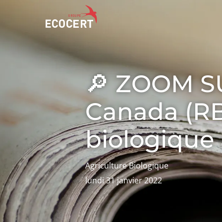
NOS SERVICES
ECOCERT
🔎 ZOOM SU
Certification
Qui sommes nous ?
Canada (RBC
Formation
Actualités
Conseil
Carrières
biologiqu
Agriculture Biologique
lundi 31 janvier 2022