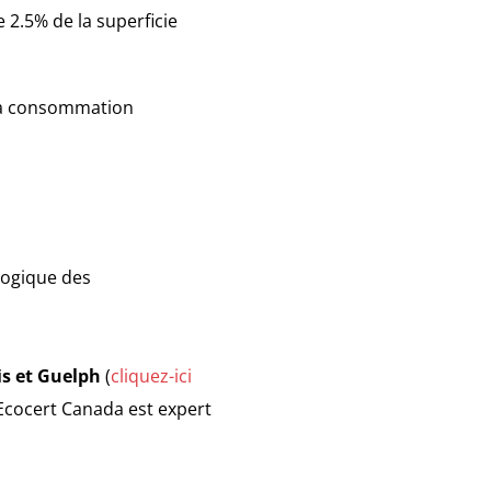
e 2.5% de la superficie
 la consommation
logique des
is et Guelph
(
cliquez-ici
 Ecocert Canada est expert