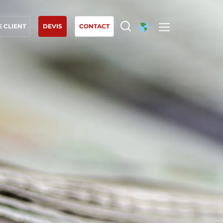
 CLIENT
DEVIS
CONTACT
NOS EXPERTISES
Agriculture biologique
Commerce équitable
Agriculture durable
Qualité et securité alimentaire
Responsabilité sociétale des entreprises
Biodiversité et changement climatique
Allégations environnementales