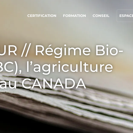
CERTIFICATION
FORMATION
CONSEIL
ESPACE
NOS ENGAGEMENTS RSE
NOS SECTEURS D'ACTIVITÉ
R // Régime Bio-
Agir via nos prestations
Agroalimentaire
), l’agriculture
Progresser avec nos équipes
Cosmétique
S’investir pour notre environnement
Textile
e au CANADA
Innover avec notre écosystème
Bois et forêt
Produits de la maison
Matériaux durables
Agrofourniture