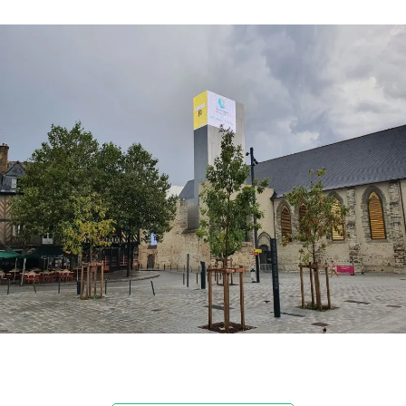
NOS SECTEURS D'ACTIVITÉ
Agroalimentaire
Cosmétique
Textile
Bois et forêt
Produits de la maison
Matériaux durables