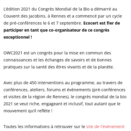
Qui sommes nous ?
L’édition 2021 du Congrès Mondial de la Bio a démarré au
Couvent des Jacobins, à Rennes et a commencé par un cycle
Actualités
de pré-conférences le 6 et 7 septembre.
Ecocert est fier de
Carrières
participer en tant que co-organisateur de ce congrès
exceptionnel !
OWC2021 est un congrès pour la mise en commun des
connaissances et les échanges de savoirs et de bonnes
pratiques sur la santé des êtres vivants et de la planète.
Avec plus de 450 interventions au programme, au travers de
conférences, ateliers, forums et événements (pré-conférences
NOS ENGAGEMENTS RSE
et visites de la région de Rennes), le congrès mondial de la bio
Agir via nos prestations
2021 se veut riche, engageant et inclusif, tout autant que le
mouvement qu’il reflète !
Progresser avec nos équipes
S’investir pour notre environnement
Toutes les informations à retrouver sur le
site de l'évènement
Innover avec notre écosystème