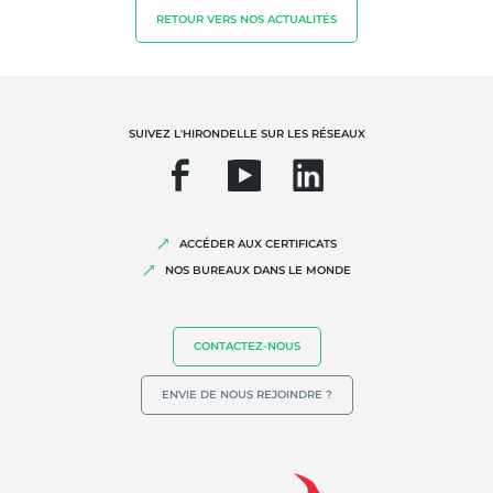
Agrofourniture
RETOUR VERS NOS ACTUALITÉS
SUIVEZ L'HIRONDELLE SUR LES RÉSEAUX
ACCÉDER AUX CERTIFICATS
NOS EXPERTISES
NOS BUREAUX DANS LE MONDE
Agriculture biologique
Commerce équitable
CONTACTEZ-NOUS
Agriculture durable
ENVIE DE NOUS REJOINDRE ?
Qualité et securité alimentaire
Responsabilité sociétale des entreprises
Biodiversité et changement climatique