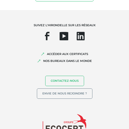
SUIVEZ L'HIRONDELLE SUR LES RÉSEAUX
NOS EXPERTISES
Agriculture biologique
Commerce équitable
ACCÉDER AUX CERTIFICATS
Agriculture durable
NOS BUREAUX DANS LE MONDE
Qualité et securité alimentaire
Responsabilité sociétale des entreprises
CONTACTEZ-NOUS
Biodiversité et changement climatique
ENVIE DE NOUS REJOINDRE ?
Allégations environnementales