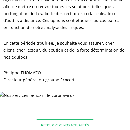
afin de mettre en œuvre toutes les solutions, telles que la
NOS SECTEURS D'ACTIVITÉ
prolongation de la validité des certificats ou la réalisation
Agroalimentaire
d’audits à distance. Ces options sont étudiées au cas par cas
Cosmétique
en fonction de notre analyse des risques.
Textile
En cette période troublée, je souhaite vous assurer, cher
Bois et forêt
client, cher lecteur, du soutien et de la forte détermination de
Produits de la maison
nos équipes.
Matériaux durables
Philippe THOMAZO
Agrofourniture
Directeur général du groupe Ecocert
RETOUR VERS NOS ACTUALITÉS