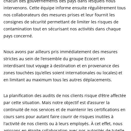
chacun des gouvernements des pays dans lesquels nous
intervenons. Cette équipe informe ensuite régulièrement tous
NOS ENGAGEMENTS RSE
nos collaborateurs des mesures prises et leur fournit les
Agir via nos prestations
consignes de sécurité permettant de limiter les risques de
contamination tout en sécurisant nos activités dans chaque
Progresser avec nos équipes
pays concerné.
S’investir pour notre environnement
Innover avec notre écosystème
Nous avons par ailleurs pris immédiatement des mesures
strictes au sein de l’ensemble du groupe Ecocert en
interdisant tout voyage à destination et en provenance des
zones touchées (qu’elles soient internationales ou locales) et
en limitant au maximum tous les autres déplacements.
La planification des audits de nos clients risque d’être affectée
par cette situation. Mais notre objectif est d’assurer la
continuité de nos services et de maintenir les certifications en
cours sans pour autant faire courir de risques inutiles à
l'activité de nos clients ou à leurs employés. À cet effet, nous
agissons en étroite collaboration avec nos autorités de tutelle