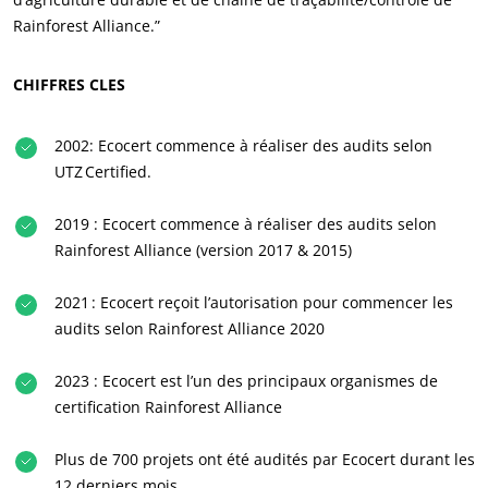
Cosmétique
Rainforest Alliance.”
Textile
CHIFFRES CLES
Bois et forêt
Produits de la maison
2002: Ecocert commence à réaliser des audits selon
Matériaux durables
UTZ Certified.
Agrofourniture
2019 : Ecocert commence à réaliser des audits selon
Rainforest Alliance (version 2017 & 2015)
2021 : Ecocert reçoit l’autorisation pour commencer les
audits selon Rainforest Alliance 2020
2023 : Ecocert est l’un des principaux organismes de
certification Rainforest Alliance
Plus de 700 projets ont été audités par Ecocert durant les
12 derniers mois