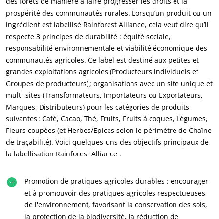
des forêts de manière à faire progresser les droits et la
prospérité des communautés rurales. Lorsqu’un produit ou un
ECOCERT
ingrédient est labellisé Rainforest Alliance, cela veut dire qu’il
respecte 3 principes de durabilité : équité sociale,
Qui sommes nous ?
responsabilité environnementale et viabilité économique des
Actualités
communautés agricoles. Ce label est destiné aux petites et
grandes exploitations agricoles (Producteurs individuels et
Carrières
Groupes de producteurs) ; organisations avec un site unique et
multi-sites (Transformateurs, Importateurs ou Exportateurs,
Marques, Distributeurs) pour les catégories de produits
suivantes : Café, Cacao, Thé, Fruits, Fruits à coques, Légumes,
Fleurs coupées (et Herbes/Epices selon le périmètre de Chaîne
de traçabilité). Voici quelques-uns des objectifs principaux de
la labellisation Rainforest Alliance :
Promotion de pratiques agricoles durables : encourager
et à promouvoir des pratiques agricoles respectueuses
de l'environnement, favorisant la conservation des sols,
la protection de la biodiversité, la réduction de