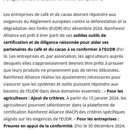
Agir via nos prestations
Les entreprises de café et de cacao devront répondre aux
Progresser avec nos équipes
exigences du Règlement européen contre la déforestation et la
S’investir pour notre environnement
dégradation des forêts (EUDR) d’ici décembre 2024. Rainforest
Innover avec notre écosystème
Alliance est prêt à tirer parti de ses
solides outils de
certification et de diligence raisonnée pour aider ses
partenaires du café et du cacao à se conformer à l’EUDR
d’ici
là. Les entreprises et, par association, les agriculteurs auprès
desquels elles s'approvisionnent devront être prêts à prouver
que leurs produits ne proviennent pas de terres déboisées.
Rainforest Alliance réalise les ajustements nécessaires pour
s’assurer que les systèmes et outils puissent répondre aux
besoins de l’EUDR dans deux domaines essentiels : •
Pour les
agriculteurs : Ajout de critères.
À partir du 15 janvier 2024, les
agriculteurs pourront sélectionner dans la plateforme de
certification Rainforest Alliance (RACP) des critères spécifiques
alignés sur les exigences de l’EUDR. •
Pour les entreprises :
Preuves en appui de la conformité.
D’ici le 30 décembre 2024,