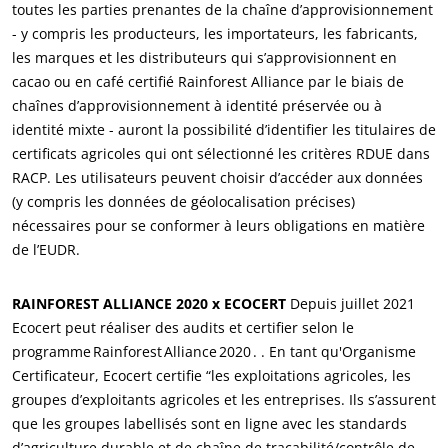
toutes les parties prenantes de la chaîne d’approvisionnement
- y compris les producteurs, les importateurs, les fabricants,
les marques et les distributeurs qui s’approvisionnent en
cacao ou en café certifié Rainforest Alliance par le biais de
chaînes d’approvisionnement à identité préservée ou à
identité mixte - auront la possibilité d’identifier les titulaires de
certificats agricoles qui ont sélectionné les critères RDUE dans
RACP. Les utilisateurs peuvent choisir d’accéder aux données
(y compris les données de géolocalisation précises)
nécessaires pour se conformer à leurs obligations en matière
de l’EUDR.
RAINFOREST ALLIANCE 2020 x ECOCERT
Depuis juillet 2021
Ecocert peut réaliser des audits et certifier selon le
programme Rainforest Alliance 2020 . . En tant qu'Organisme
Certificateur, Ecocert certifie “les exploitations agricoles, les
groupes d’exploitants agricoles et les entreprises. Ils s’assurent
NOS SECTEURS D'ACTIVITÉ
que les groupes labellisés sont en ligne avec les standards
Agroalimentaire
d’agriculture durable et de chaîne de traçabilité/contrôle de